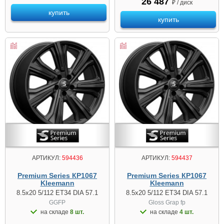
26 487
₽ / диск
купить
купить
АРТИКУЛ:
594436
АРТИКУЛ:
594437
Premium Series КР1067
Premium Series КР1067
Kleemann
Kleemann
8.5x20 5/112 ET34 DIA 57.1
8.5x20 5/112 ET34 DIA 57.1
GGFP
Gloss Grap fp
на складе
8 шт.
на складе
4 шт.