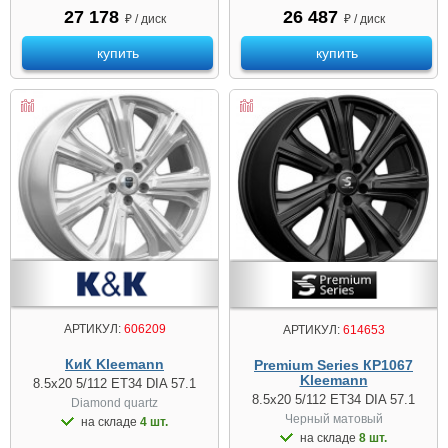
27 178
26 487
₽ / диск
₽ / диск
купить
купить
АРТИКУЛ:
606209
АРТИКУЛ:
614653
КиК Kleemann
Premium Series КР1067
Kleemann
8.5x20 5/112 ET34 DIA 57.1
8.5x20 5/112 ET34 DIA 57.1
Diamond quartz
Черный матовый
на складе
4 шт.
на складе
8 шт.