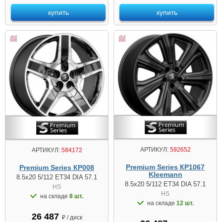
купить
купить
АРТИКУЛ:
592652
АРТИКУЛ:
584172
Premium Series КР1067
Premium Series КР008
Kleemann
8.5x20 5/112 ET34 DIA 57.1
8.5x20 5/112 ET34 DIA 57.1
HS
HS
на складе
8 шт.
на складе
12 шт.
26 487
₽ / диск