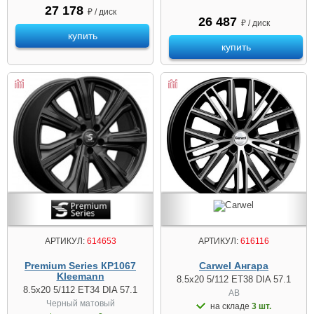
27 178
₽ / диск
26 487
₽ / диск
купить
купить
АРТИКУЛ:
614653
АРТИКУЛ:
616116
Premium Series КР1067
Carwel Ангара
Kleemann
8.5x20 5/112 ET38 DIA 57.1
8.5x20 5/112 ET34 DIA 57.1
AB
Черный матовый
на складе
3 шт.