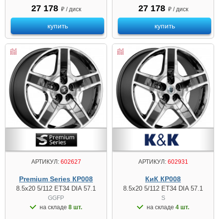
27 178
27 178
₽ / диск
₽ / диск
купить
купить
АРТИКУЛ:
602627
АРТИКУЛ:
602931
Premium Series КР008
КиК КР008
8.5x20 5/112 ET34 DIA 57.1
8.5x20 5/112 ET34 DIA 57.1
GGFP
S
на складе
8 шт.
на складе
4 шт.