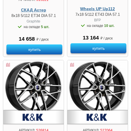
Wheels UP Up112
СКАД Астер
7x18 5/112 ET43 DIA 57.1
8x18 5/112 ET34 DIA 57.1
BFP
Graphite
на складе
10 шт.
на складе
5 шт.
13 164
14 658
₽ / диск
₽ / диск
купить
купить
АРТИКУЛ:
526814
АРТИКУЛ:
527064