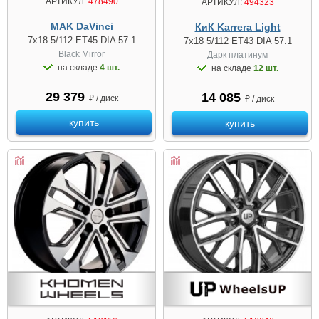
АРТИКУЛ:
478490
АРТИКУЛ:
494323
MAK DaVinci
КиК Karrera Light
7x18 5/112 ET45 DIA 57.1
7x18 5/112 ET43 DIA 57.1
Black Mirror
Дарк платинум
на складе
4 шт.
на складе
12 шт.
29 379
14 085
₽ / диск
₽ / диск
купить
купить