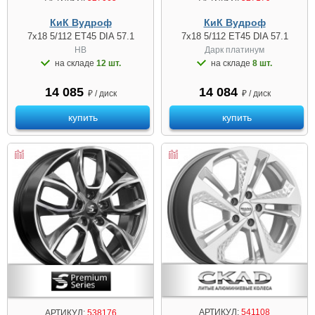
КиК Вудроф
КиК Вудроф
7x18 5/112 ET45 DIA 57.1
7x18 5/112 ET45 DIA 57.1
HB
Дарк платинум
на складе
12 шт.
на складе
8 шт.
14 085
14 084
₽ / диск
₽ / диск
купить
купить
АРТИКУЛ:
541108
АРТИКУЛ:
538176