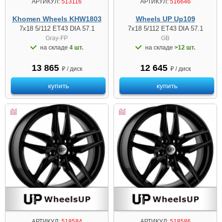
АРТИКУЛ:
513116
АРТИКУЛ:
516646
Khomen Wheels KHW1803
Wheels UP Up109
7x18 5/112 ET43 DIA 57.1
7x18 5/112 ET43 DIA 57.1
Gray-FP
GB
на складе
4 шт.
на складе
>12 шт.
13 865
12 645
₽ / диск
₽ / диск
купить
купить
АРТИКУЛ:
518584
АРТИКУЛ:
518586