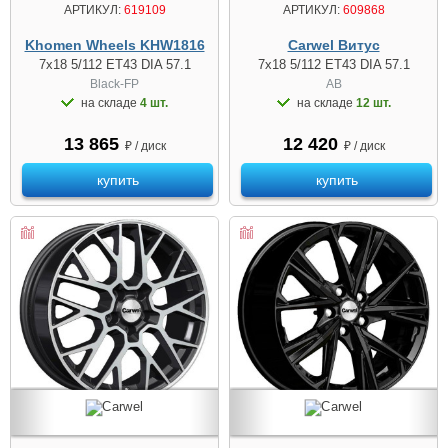
АРТИКУЛ:
619109
АРТИКУЛ:
609868
Khomen Wheels KHW1816
Carwel Витус
7x18 5/112 ET43 DIA 57.1
7x18 5/112 ET43 DIA 57.1
Black-FP
AB
на складе
4 шт.
на складе
12 шт.
13 865
12 420
₽ / диск
₽ / диск
купить
купить