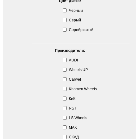
Цвет диска:
Черный
Серый
Серебристый
Производители:
AUDI
Wheels UP
Carwel
Khomen Wheels
КиК
RST
LS Wheels
MAK
СКАД