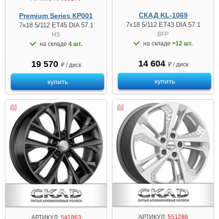
СКАД KL-1069
Premium Series КР001
7x18 5/112 ET43 DIA 57.1
7x18 5/112 ET45 DIA 57.1
BFP
HS
на складе
>12 шт.
на складе
4 шт.
14 604
19 570
₽ / диск
₽ / диск
купить
купить
АРТИКУЛ:
551286
АРТИКУЛ:
541863