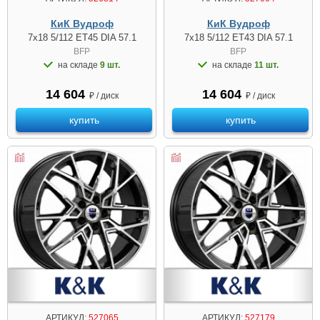
КиК Вудроф
КиК Вудроф
7x18 5/112 ET45 DIA 57.1
7x18 5/112 ET43 DIA 57.1
BFP
BFP
на складе
9 шт.
на складе
11 шт.
14 604
14 604
₽ / диск
₽ / диск
купить
купить
АРТИКУЛ:
527065
АРТИКУЛ:
527179