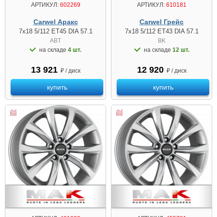
АРТИКУЛ:
602269
АРТИКУЛ:
610181
Carwel Аракс
Carwel Грейс
7x18 5/112 ET45 DIA 57.1
7x18 5/112 ET43 DIA 57.1
ABT
BK
на складе
4 шт.
на складе
12 шт.
13 921
12 920
₽ / диск
₽ / диск
купить
купить