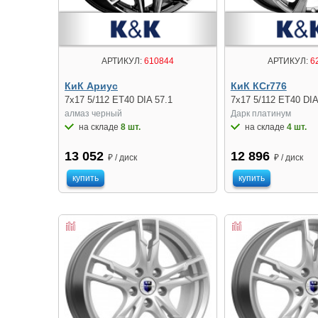
АРТИКУЛ:
610844
АРТИКУЛ:
6
КиК Ариус
КиК КСr776
7x17 5/112 ET40 DIA 57.1
7x17 5/112 ET40 DIA
алмаз чeрный
Дарк платинум
на складе
8 шт.
на складе
4 шт.
13 052
12 896
₽ / диск
₽ / диск
купить
купить