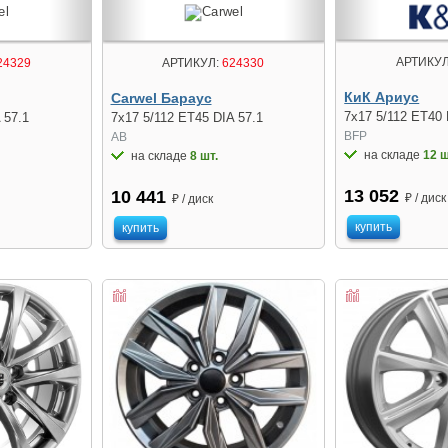
АРТИКУЛ
24329
АРТИКУЛ:
624330
КиК Ариус
Carwel Бараус
7x17 5/112 ET40 
 57.1
7x17 5/112 ET45 DIA 57.1
BFP
AB
на складе
12 ш
на складе
8 шт.
13 052
10 441
₽ / диск
₽ / диск
купить
купить