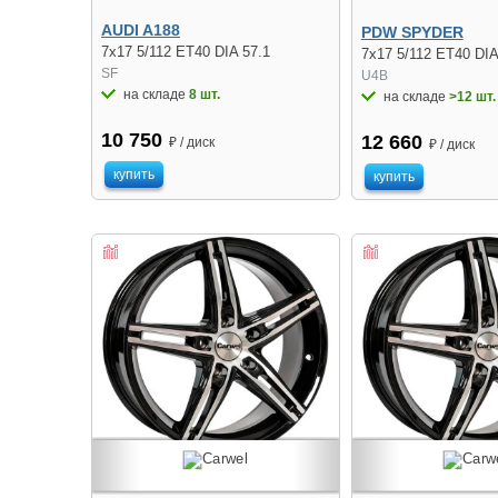
AUDI A188
PDW SPYDER
7x17 5/112 ET40 DIA 57.1
7x17 5/112 ET40 DIA
SF
U4B
на складе
8 шт.
на складе
>12 шт.
10 750
12 660
₽ / диск
₽ / диск
купить
купить