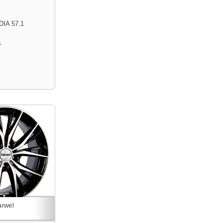
DIA 57.1
.