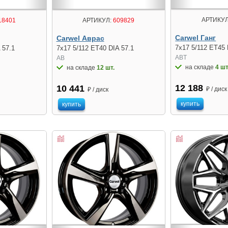
АРТИКУЛ
18401
АРТИКУЛ:
609829
Carwel Ганг
Carwel Аврас
7x17 5/112 ET45 
 57.1
7x17 5/112 ET40 DIA 57.1
ABT
AB
на складе
4 шт
на складе
12 шт.
12 188
10 441
₽ / диск
₽ / диск
купить
купить