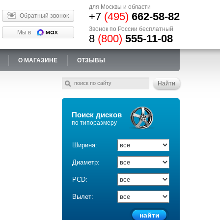
для Москвы и области
+7
(495)
662-58-82
Обратный звонок
Звонок по России бесплатный
Мы в
8
(800)
555-11-08
О МАГАЗИНЕ
ОТЗЫВЫ
Поиск дисков
по типоразмеру
Ширина:
Диаметр:
PCD:
Вылет: