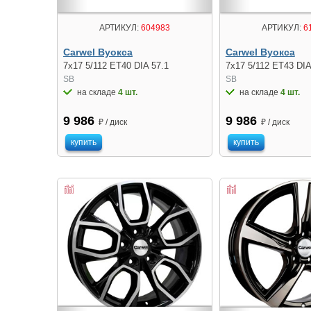
АРТИКУЛ:
604983
АРТИКУЛ:
6
Carwel Вуокса
Carwel Вуокса
7x17 5/112 ET40 DIA 57.1
7x17 5/112 ET43 DIA
SB
SB
на складе
4 шт.
на складе
4 шт.
9 986
9 986
₽ / диск
₽ / диск
купить
купить