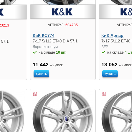
АРТИКУЛ:
604785
АРТИКУЛ
23213
КиК КС774
КиК Арнар
7x17 5/112 ET40 DIA 57.1
7x17 5/112 ET40 
 57.1
Дарк платинум
BFP
на складе
10 шт.
на складе
4 шт
11 442
13 052
₽ / диск
₽ / диск
купить
купить