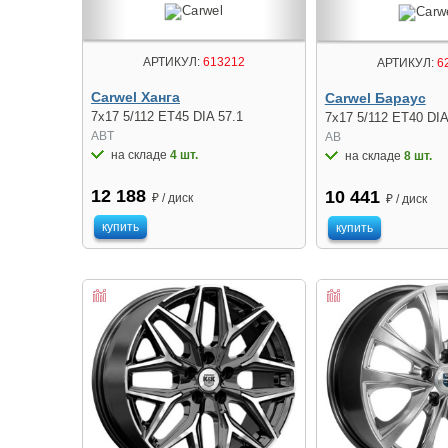
АРТИКУЛ:
613212
АРТИКУЛ:
6
Carwel Ханга
Carwel Бараус
7x17 5/112 ET45 DIA 57.1
7x17 5/112 ET40 DIA
ABT
AB
на складе
4 шт.
на складе
8 шт.
12 188
10 441
₽ / диск
₽ / диск
купить
купить