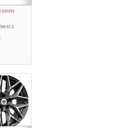
:
610153
DIA 57.1
.