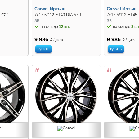
Carwel Иртыш
Carwel Иртыш
7x17 5/112 ET40 DIA 57.1
7x17 5/112 ET45 
 57.1
SB
SB
на складе
12 шт.
на складе
8 шт
9 986
9 986
₽ / диск
₽ / диск
купить
купить