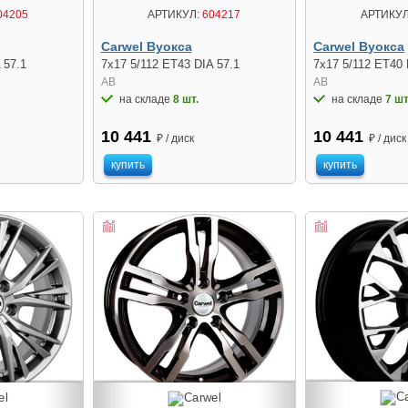
04205
АРТИКУЛ:
604217
АРТИКУЛ
Carwel Вуокса
Carwel Вуокса
 57.1
7x17 5/112 ET43 DIA 57.1
7x17 5/112 ET40 
AB
AB
на складе
8 шт.
на складе
7 шт
10 441
10 441
₽ / диск
₽ / диск
купить
купить