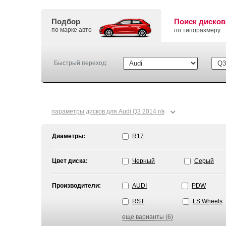
Подбор
Поиск дисков
по марке авто
по типоразмеру
Быстрый переход:
⌄
параметры дисков для Audi Q3 2014 г/в
Диаметры:
R17
Цвет диска:
Черный
Серый
Производители:
AUDI
PDW
RST
LS Wheels
еще варианты (6)