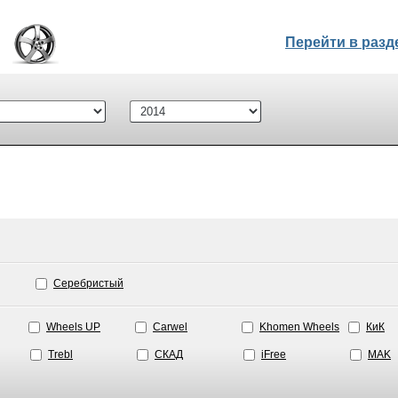
Перейти в раз
Серебристый
Wheels UP
Carwel
Khomen Wheels
КиК
Trebl
СКАД
iFree
MAK