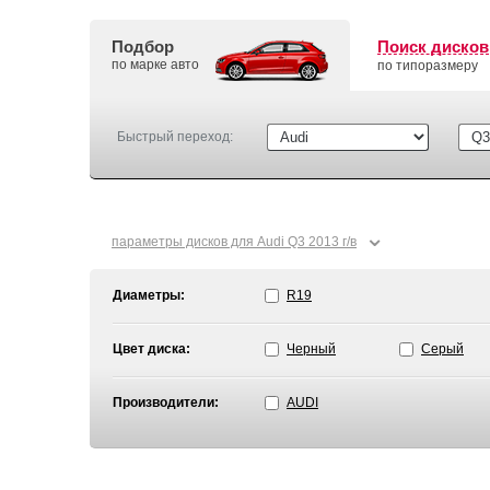
Подбор
Поиск дисков
по марке авто
по типоразмеру
Быстрый переход:
⌄
параметры дисков для Audi Q3 2013 г/в
Диаметры:
R19
Цвет диска:
Черный
Серый
Производители:
AUDI