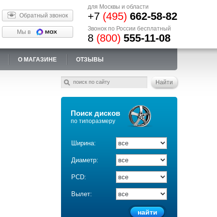
для Москвы и области
+7
(495)
662-58-82
Обратный звонок
Звонок по России бесплатный
Мы в
8
(800)
555-11-08
О МАГАЗИНЕ
ОТЗЫВЫ
Поиск дисков
по типоразмеру
Ширина:
Диаметр:
PCD:
Вылет: