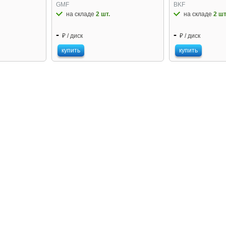
GMF
BKF
на складе
2 шт.
на складе
2 шт
-
-
₽ / диск
₽ / диск
купить
купить