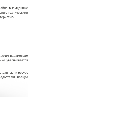
изайна, выпущенные
вии с техническими
теристики:
водским параметрам
нно увеличивается
е данные, и ресурс
редоставят полную