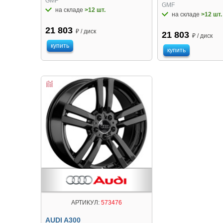
GMF
GMF
на складе
>12 шт.
на складе
>12 шт.
21 803
₽ / диск
21 803
₽ / диск
купить
купить
АРТИКУЛ:
573476
AUDI A300