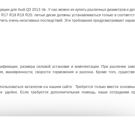
кции для Audi Q3 2013 г/в . У нас можно их купить различных диаметров и д
 R17 R18 R19 R20. литые диски должны устанавливаться только в соответст
чить очень негативных последствий. Эти требования предусматривают харак
дификации, размера силовой установки и комплектации. При различии за
я, маневренности, скорости торможения и разгона. Кроме того, существе
пользоваться каталогом на нашем сайте . Требуется только ввести основны
 и удобно. Если требуется дополнительная помощь, наши сотрудники п