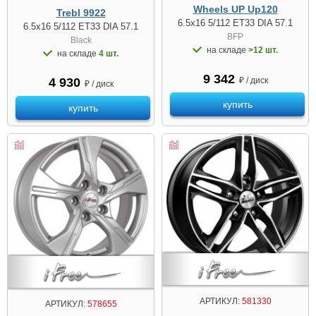
Wheels UP Up120
Trebl 9922
6.5x16 5/112 ET33 DIA 57.1
6.5x16 5/112 ET33 DIA 57.1
BFP
Black
на складе
>12 шт.
на складе
4 шт.
9 342
₽ / диск
4 930
₽ / диск
купить
купить
АРТИКУЛ:
581330
АРТИКУЛ:
578655