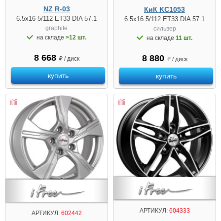
NZ R-03
КиК KC1053
6.5x16 5/112 ET33 DIA 57.1
6.5x16 5/112 ET33 DIA 57.1
graphite
сильвер
на складе
>12 шт.
на складе
11 шт.
8 668
8 880
₽ / диск
₽ / диск
купить
купить
АРТИКУЛ:
604333
АРТИКУЛ:
602442