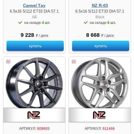
Carwel Тау
NZ R-03
6.5x16 5/112 ET33 DIA 57.1
6.5x16 5/112 ET33 DIA 57.1
AB
Black
на складе
4 шт.
на складе
6 шт.
9 228
8 668
₽ / диск
₽ / диск
купить
купить
АРТИКУЛ:
609693
АРТИКУЛ:
611466