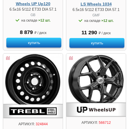
Wheels UP Up120
LS Wheels 1034
6.5x16 5/112 ET33 DIA 57.1
6.5x16 5/112 ET33 DIA 57.1
GB
GMF
на складе
>12 шт.
на складе
>12 шт.
8 879
11 290
₽ / диск
₽ / диск
купить
купить
АРТИКУЛ:
566712
АРТИКУЛ:
324844