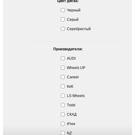
Цвет диска:
Черный
Серый
Серебристый
Производители:
AUDI
Wheels UP
Carwel
КиК
LS Wheels
Trebl
СКАД
iFree
NZ