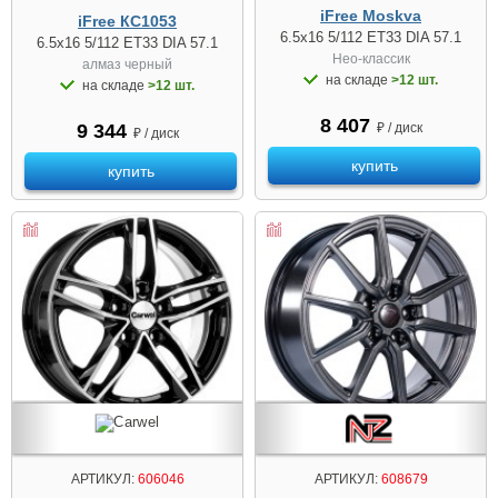
iFree Moskva
iFree КС1053
6.5x16 5/112 ET33 DIA 57.1
6.5x16 5/112 ET33 DIA 57.1
Нео-классик
алмаз черный
на складе
>12 шт.
на складе
>12 шт.
8 407
9 344
₽ / диск
₽ / диск
купить
купить
АРТИКУЛ:
606046
АРТИКУЛ:
608679