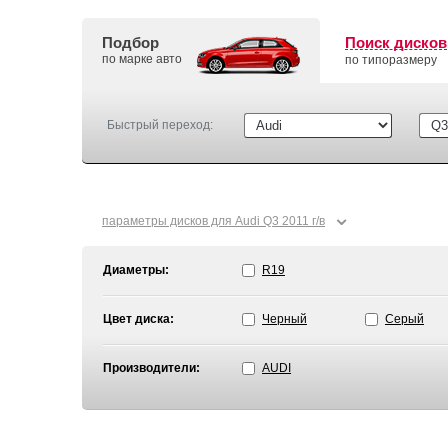
Подбор
Поиск дисков
по марке авто
по типоразмеру
Быстрый переход:
⌄
параметры дисков для Audi Q3 2011 г/в
Диаметры:
R19
Цвет диска:
Черный
Серый
Производители:
AUDI