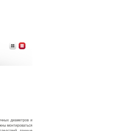
ичных диаметров и
лжны монтироваться
следствий. данные