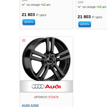
GMF
GMF
на складе
>12 шт.
на складе
>12 шт.
21 803
₽ / диск
21 803
₽ / диск
купить
купить
АРТИКУЛ:
573476
AUDI A300