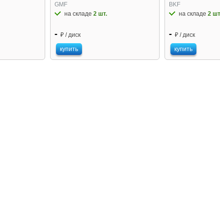
GMF
BKF
на складе
2 шт.
на складе
2 шт
-
-
₽ / диск
₽ / диск
купить
купить