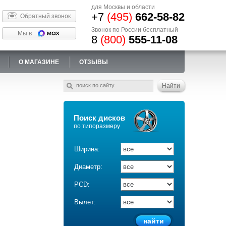
для Москвы и области
+7
(495)
662-58-82
Обратный звонок
Звонок по России бесплатный
Мы в
8
(800)
555-11-08
О МАГАЗИНЕ
ОТЗЫВЫ
Поиск дисков
по типоразмеру
Ширина:
Диаметр:
PCD:
Вылет: