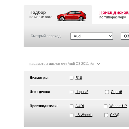
Подбор
Поиск дисков
по марке авто
по типоразмеру
Быстрый переход:
⌄
параметры дисков для Audi Q3 2011 г/в
Диаметры:
R18
Цвет диска:
Черный
Серый
Производители:
AUDI
Wheels UP
LS Wheels
СКАД