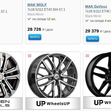
MAK WOLF
MAK DaVinci
7x18 5/112 ET43 DIA 57.1
7x18 5/112 ET45 
 57.1
Black Mirror
Black Mirror
на складе
12 шт.
на складе
4 шт
28 726
₽ / диск
29 379
₽ / диск
купить
купить