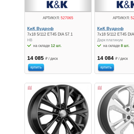
АРТИКУЛ:
527065
АРТИКУЛ:
5
КиК Вудроф
КиК Вудроф
7x18 5/112 ET45 DIA 57.1
7x18 5/112 ET45 DIA
HB
Дарк платинум
на складе
12 шт.
на складе
8 шт.
14 085
14 084
₽ / диск
₽ / диск
купить
купить