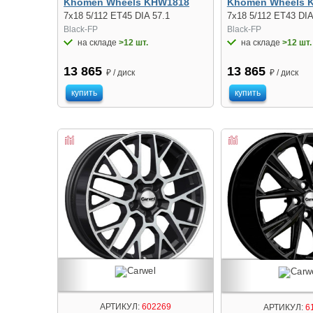
Khomen Wheels KHW1818
Khomen Wheels 
7x18 5/112 ET45 DIA 57.1
7x18 5/112 ET43 DIA
Black-FP
Black-FP
на складе
>12 шт.
на складе
>12 шт.
13 865
13 865
₽ / диск
₽ / диск
купить
купить
АРТИКУЛ:
602269
АРТИКУЛ:
6