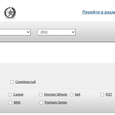
Перейти в раз
Серебристый
Carwel
Khomen Wheels
КиК
RST
MAK
Premium Series