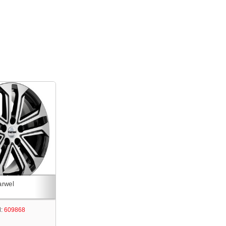
:
609868