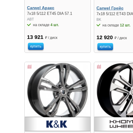
Carwel Аракс
Carwel Грейс
7x18 5/112 ET45 DIA 57.1
7x18 5/112 ET43 DIA
ABT
BK
на складе
4 шт.
на складе
12 шт.
13 921
12 920
₽ / диск
₽ / диск
купить
купить