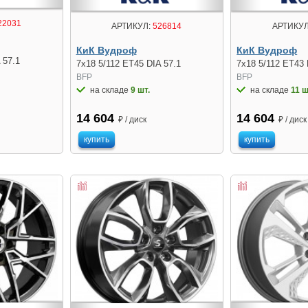
22031
АРТИКУЛ:
526814
АРТИКУЛ
КиК Вудроф
КиК Вудроф
 57.1
7x18 5/112 ET45 DIA 57.1
7x18 5/112 ET43 
BFP
BFP
на складе
9 шт.
на складе
11 ш
14 604
14 604
₽ / диск
₽ / диск
купить
купить