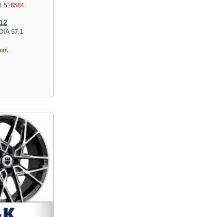
:
518584
12
DIA 57.1
шт.