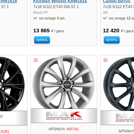
Khomen Wheels KHW1816
KHW1818
Carwel Витус
7x18 5/112 ET43 DIA 57.1
 57.1
7x18 5/112 ET43 
Black-FP
AB
на складе
4 шт.
на складе
12 ш
13 865
12 420
₽ / диск
₽ / диск
купить
купить
АРТИКУЛ:
455781
АРТИКУЛ
10181