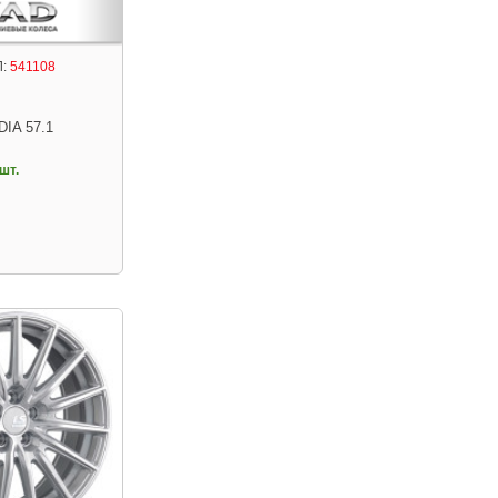
:
541108
DIA 57.1
шт.