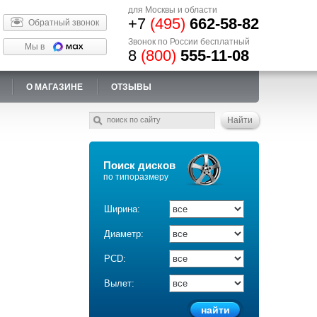
для Москвы и области
+7
(495)
662-58-82
Обратный звонок
Звонок по России бесплатный
Мы в
8
(800)
555-11-08
О МАГАЗИНЕ
ОТЗЫВЫ
Поиск дисков
по типоразмеру
Ширина:
Диаметр:
PCD:
Вылет: