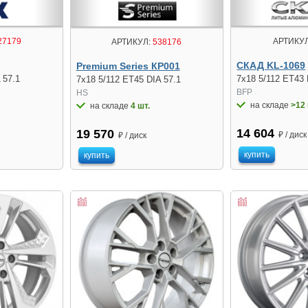
27179
АРТИКУЛ
АРТИКУЛ:
538176
СКАД KL-1069
Premium Series КР001
 57.1
7x18 5/112 ET43 
7x18 5/112 ET45 DIA 57.1
BFP
HS
на складе
>12 
на складе
4 шт.
14 604
19 570
₽ / диск
₽ / диск
купить
купить