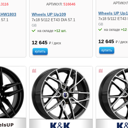
АРТИКУЛ
13116
АРТИКУЛ:
516646
Wheels UP Up1
KHW1803
Wheels UP Up109
7x18 5/112 ET43 
 57.1
7x18 5/112 ET43 DIA 57.1
GB
GB
на складе
>12 
на складе
>12 шт.
12 645
12 645
₽ / диск
₽ / диск
купить
купить