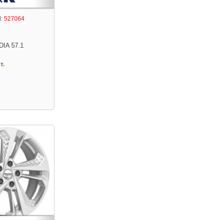
:
527064
DIA 57.1
т.