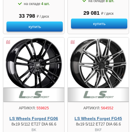
на складе
8 шт.
на складе
4 шт.
29 081
₽ / диск
33 798
₽ / диск
купить
купить
АРТИКУЛ:
559825
АРТИКУЛ:
564552
LS Wheels Forged FG06
LS Wheels Forget FG45
8x19 5/112 ET27 DIA 66.6
8x19 5/112 ET27 DIA 66.6
BK
BKF