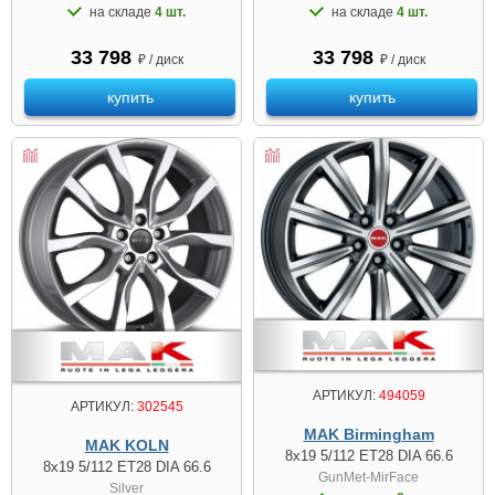
на складе
4 шт.
на складе
4 шт.
33 798
33 798
₽ / диск
₽ / диск
купить
купить
АРТИКУЛ:
494059
АРТИКУЛ:
302545
MAK Birmingham
MAK KOLN
8x19 5/112 ET28 DIA 66.6
8x19 5/112 ET28 DIA 66.6
GunMet-MirFace
Silver