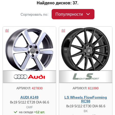
Найдено дисков: 37.
Популярности
Сортировать по:
АРТИКУЛ:
427830
АРТИКУЛ:
611090
AUDI A149
LS Wheels FlowForming
RC98
8x19 5/112 ET28 DIA 66.6
8x19 5/112 ET30 DIA 66.6
GMF
BK
на складе
>12 шт.