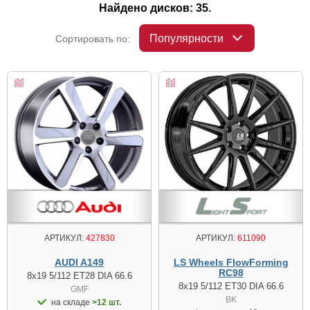
Найдено дисков: 35.
Популярности
Сортировать по:
АРТИКУЛ:
427830
АРТИКУЛ:
611090
AUDI A149
LS Wheels FlowForming
RC98
8x19 5/112 ET28 DIA 66.6
8x19 5/112 ET30 DIA 66.6
GMF
BK
на складе
>12 шт.