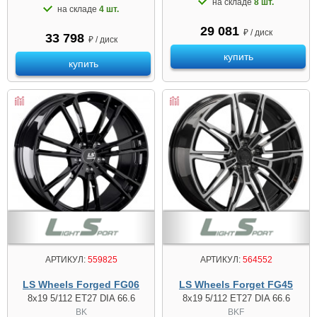
на складе
8 шт.
на складе
4 шт.
29 081
₽ / диск
33 798
₽ / диск
купить
купить
АРТИКУЛ:
559825
АРТИКУЛ:
564552
LS Wheels Forged FG06
LS Wheels Forget FG45
8x19 5/112 ET27 DIA 66.6
8x19 5/112 ET27 DIA 66.6
BK
BKF