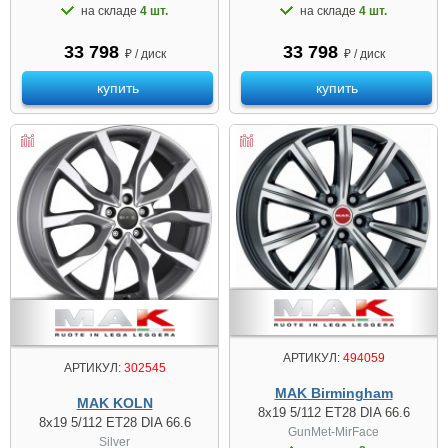
на складе
4 шт.
на складе
4 шт.
33 798
33 798
₽ / диск
₽ / диск
купить
купить
АРТИКУЛ:
494059
АРТИКУЛ:
302545
MAK Birmingham
MAK KOLN
8x19 5/112 ET28 DIA 66.6
8x19 5/112 ET28 DIA 66.6
GunMet-MirFace
Silver