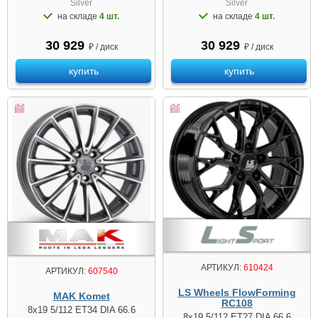
Silver
Silver
на складе
4 шт.
на складе
4 шт.
30 929
30 929
₽ / диск
₽ / диск
купить
купить
АРТИКУЛ:
610424
АРТИКУЛ:
607540
LS Wheels FlowForming
MAK Komet
RC108
8x19 5/112 ET34 DIA 66.6
8x19 5/112 ET27 DIA 66.6