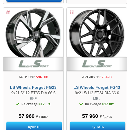
АРТИКУЛ:
596108
АРТИКУЛ:
623498
LS Wheels Forget FG23
LS Wheels Forget FG43
9x21 5/112 ET35 DIA 66.6
9x21 5/112 ET34 DIA 66.6
BKF
MBL
на складе
>12 шт.
на складе
>12 шт.
57 960
57 960
₽ / диск
₽ / диск
купить
купить