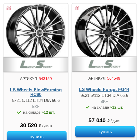
АРТИКУЛ:
564549
АРТИКУЛ:
543159
LS Wheels Forget FG44
LS Wheels FlowForming
RC60
9x21 5/112 ET34 DIA 66.6
9x21 5/112 ET34 DIA 66.6
BKF
BKF
на складе
>12 шт.
на складе
>12 шт.
57 040
₽ / диск
30 520
₽ / диск
купить
купить