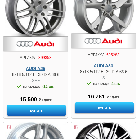
АРТИКУЛ:
595283
АРТИКУЛ:
399353
AUDI A33
AUDI A25
8x18 5/112 ET39 DIA 66.6
8x18 5/112 ET39 DIA 66.6
S
GMF
на складе
4 шт.
на складе
>12 шт.
16 781
₽ / диск
15 500
₽ / диск
купить
купить