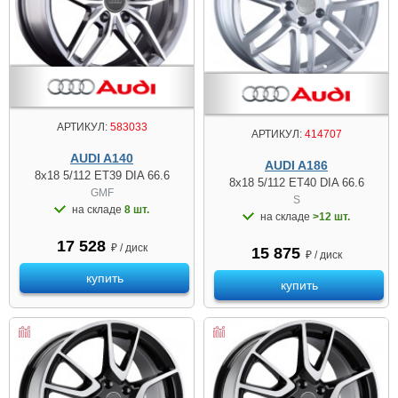
АРТИКУЛ:
583033
АРТИКУЛ:
414707
AUDI A140
AUDI A186
8x18 5/112 ET39 DIA 66.6
8x18 5/112 ET40 DIA 66.6
GMF
S
на складе
8 шт.
на складе
>12 шт.
17 528
₽ / диск
15 875
₽ / диск
купить
купить