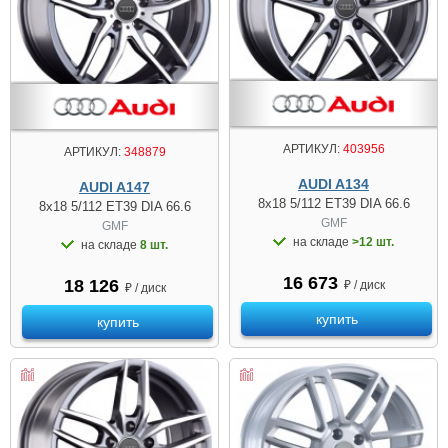
АРТИКУЛ:
403956
АРТИКУЛ:
348879
AUDI A134
AUDI A147
8x18 5/112 ET39 DIA 66.6
8x18 5/112 ET39 DIA 66.6
GMF
GMF
на складе
>12 шт.
на складе
8 шт.
16 673
18 126
₽ / диск
₽ / диск
купить
купить