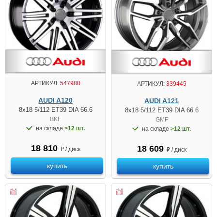
АРТИКУЛ:
547980
АРТИКУЛ:
339445
AUDI A120
AUDI A121
8x18 5/112 ET39 DIA 66.6
8x18 5/112 ET39 DIA 66.6
BKF
GMF
на складе
>12 шт.
на складе
>12 шт.
18 810
18 609
₽ / диск
₽ / диск
купить
купить