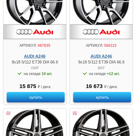
АРТИКУЛ:
487835
АРТИКУЛ:
566115
AUDI A246
AUDI A246
8x18 5/112 ET39 DIA 66.6
8x18 5/112 ET39 DIA 66.6
GMF
BKF
на складе
10 шт.
на складе
>12 шт.
15 875
16 673
₽ / диск
₽ / диск
купить
купить