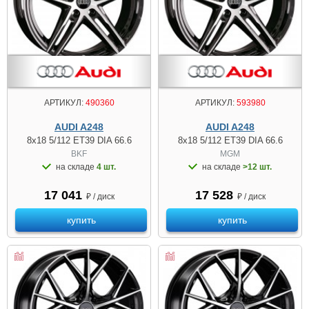
АРТИКУЛ:
490360
АРТИКУЛ:
593980
AUDI A248
AUDI A248
8x18 5/112 ET39 DIA 66.6
8x18 5/112 ET39 DIA 66.6
BKF
MGM
на складе
4 шт.
на складе
>12 шт.
17 041
17 528
₽ / диск
₽ / диск
купить
купить