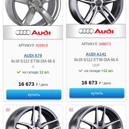
АРТИКУЛ:
348873
АРТИКУЛ:
426910
AUDI A141
AUDI A79
8x18 5/112 ET39 DIA 66.6
8x18 5/112 ET39 DIA 66.6
GMF
S
на складе
>12 шт.
на складе
12 шт.
16 673
₽ / диск
16 673
₽ / диск
купить
купить