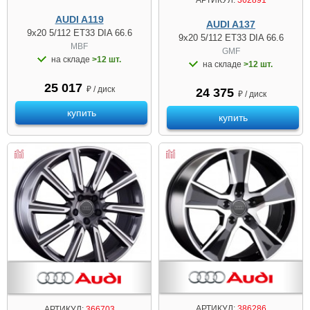
AUDI A119
AUDI A137
9x20 5/112 ET33 DIA 66.6
9x20 5/112 ET33 DIA 66.6
MBF
GMF
на складе
>12 шт.
на складе
>12 шт.
25 017
₽ / диск
24 375
₽ / диск
купить
купить
АРТИКУЛ:
386286
АРТИКУЛ:
366703