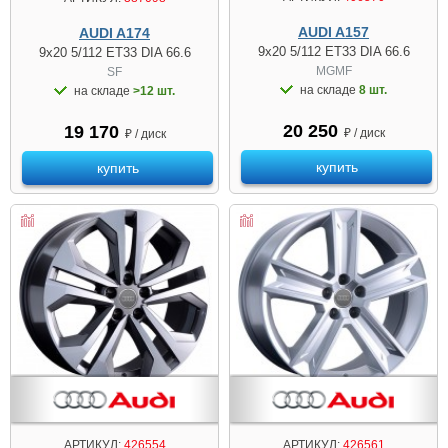
AUDI A157
AUDI A174
9x20 5/112 ET33 DIA 66.6
9x20 5/112 ET33 DIA 66.6
MGMF
SF
на складе
8 шт.
на складе
>12 шт.
20 250
19 170
₽ / диск
₽ / диск
купить
купить
АРТИКУЛ:
426554
АРТИКУЛ:
426561