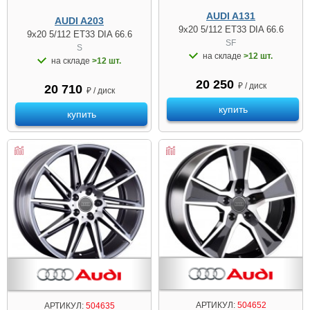
AUDI A131
AUDI A203
9x20 5/112 ET33 DIA 66.6
9x20 5/112 ET33 DIA 66.6
SF
S
на складе
>12 шт.
на складе
>12 шт.
20 250
₽ / диск
20 710
₽ / диск
купить
купить
АРТИКУЛ:
504652
АРТИКУЛ:
504635