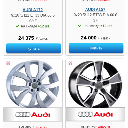
AUDI A157
AUDI A172
9x20 5/112 ET33 DIA 66.6
9x20 5/112 ET33 DIA 66.6
SF
GMF
на складе
>12 шт.
на складе
>12 шт.
24 000
24 375
₽ / диск
₽ / диск
купить
купить
АРТИКУЛ:
406570
АРТИКУЛ:
387098