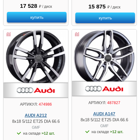
17 528
15 875
₽ / диск
₽ / диск
купить
купить
АРТИКУЛ:
487827
АРТИКУЛ:
474986
AUDI A147
AUDI A212
8x18 5/112 ET25 DIA 66.6
8x18 5/112 ET25 DIA 66.6
GMF
GMF
на складе
>12 шт.
на складе
>12 шт.