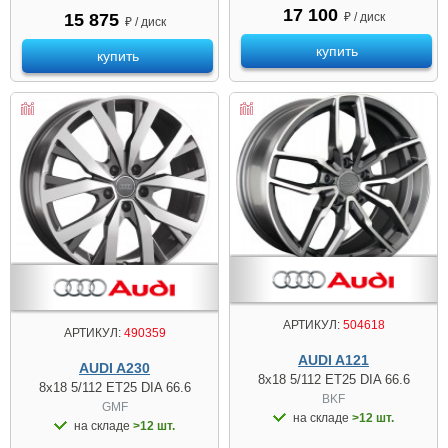
17 100
₽ / диск
15 875
₽ / диск
купить
купить
АРТИКУЛ:
504618
АРТИКУЛ:
490359
AUDI A121
AUDI A230
8x18 5/112 ET25 DIA 66.6
8x18 5/112 ET25 DIA 66.6
BKF
GMF
на складе
>12 шт.
на складе
>12 шт.