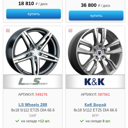
18 810
₽ / диск
36 800
₽ / диск
купить
купить
АРТИКУЛ:
549276
АРТИКУЛ:
587561
LS Wheels 288
КиК Борэй
8x18 5/112 ET25 DIA 66.6
8x18 5/112 ET25 DIA 66.6
GMF
BFP
на складе
>12 шт.
на складе
8 шт.