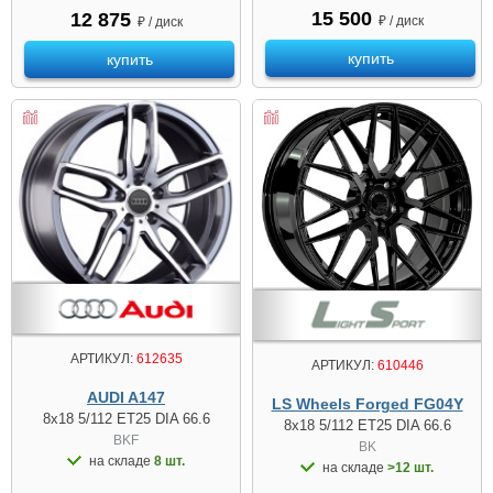
15 500
12 875
₽ / диск
₽ / диск
купить
купить
АРТИКУЛ:
612635
АРТИКУЛ:
610446
AUDI A147
LS Wheels Forged FG04Y
8x18 5/112 ET25 DIA 66.6
8x18 5/112 ET25 DIA 66.6
BKF
BK
на складе
8 шт.
на складе
>12 шт.