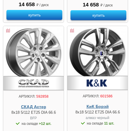
14 658
14 658
₽ / диск
₽ / диск
купить
купить
АРТИКУЛ:
601586
АРТИКУЛ:
592858
КиК Борэй
СКАД Астер
8x18 5/112 ET25 DIA 66.6
8x18 5/112 ET25 DIA 66.6
алмаз чeрный
BFP
на складе
11 шт.
на складе
>12 шт.