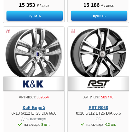
15 353
15 186
₽ / диск
₽ / диск
купить
купить
АРТИКУЛ:
589664
АРТИКУЛ:
589770
КиК Борэй
RST R068
8x18 5/112 ET25 DIA 66.6
8x18 5/112 ET25 DIA 66.6
Дарк платинум
GG
на складе
8 шт.
на складе
>12 шт.