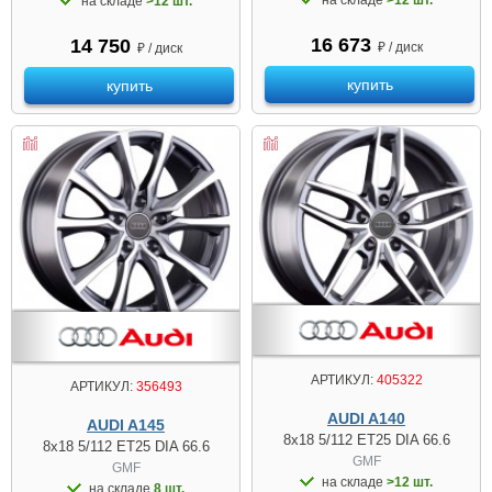
на складе
>12 шт.
16 673
14 750
₽ / диск
₽ / диск
купить
купить
АРТИКУЛ:
405322
АРТИКУЛ:
356493
AUDI A140
AUDI A145
8x18 5/112 ET25 DIA 66.6
8x18 5/112 ET25 DIA 66.6
GMF
GMF
на складе
>12 шт.
на складе
8 шт.