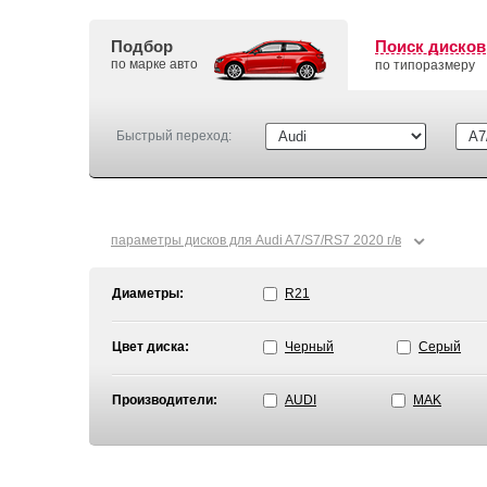
Подбор
Поиск дисков
по марке авто
по типоразмеру
Быстрый переход:
⌄
параметры дисков для Audi A7/S7/RS7 2020 г/в
Диаметры:
R21
Цвет диска:
Черный
Серый
Производители:
AUDI
MAK