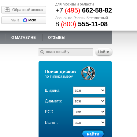
для Москвы и области
+7
(495)
662-58-82
Обратный звонок
Звонок по России бесплатный
Мы в
8
(800)
555-11-08
О МАГАЗИНЕ
ОТЗЫВЫ
Поиск дисков
по типоразмеру
Ширина:
Диаметр:
PCD:
Вылет: