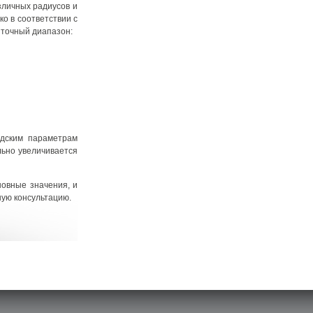
зличных радиусов и
о в соответствии с
 точный диапазон:
одским параметрам
льно увеличивается
новные значения, и
ную консультацию.