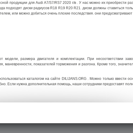
ой продукции для Audi A7/S7/RS7 2020 г/в . У нас можно их приобрести ра
а подходят диски радиусов R18 R19 R20 R21. диски должны ставиться тольк
елем, или можно добиться очень плохие последствия. они предусматривают
 от модели, размера двигателя и комплектации. При несоответствии зав
, маневренности, показателей торможения и разгона. Кроме того, значите
спользоваться каталогом на сайте DILIJANS.ORG . Можно только ввести ос
обно. Если нужна дополнительная помощь, наши сотрудники предоставят пол