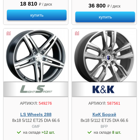
18 810
₽ / диск
36 800
₽ / диск
купить
купить
АРТИКУЛ:
549276
АРТИКУЛ:
587561
LS Wheels 288
КиК Борэй
8x18 5/112 ET25 DIA 66.6
8x18 5/112 ET25 DIA 66.6
GMF
BFP
на складе
>12 шт.
на складе
8 шт.