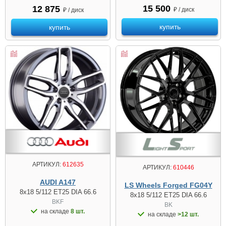
15 500
12 875
₽ / диск
₽ / диск
купить
купить
АРТИКУЛ:
612635
АРТИКУЛ:
610446
AUDI A147
LS Wheels Forged FG04Y
8x18 5/112 ET25 DIA 66.6
8x18 5/112 ET25 DIA 66.6
BKF
BK
на складе
8 шт.
на складе
>12 шт.