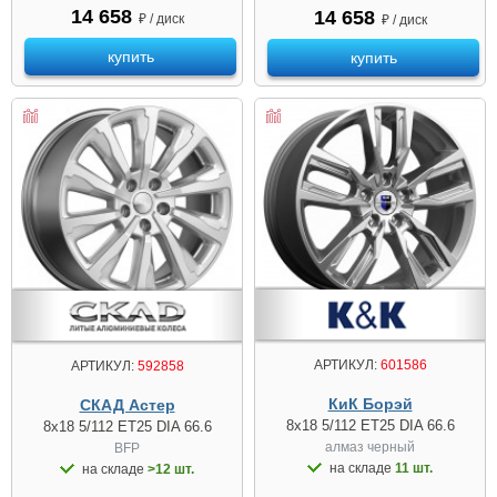
14 658
14 658
₽ / диск
₽ / диск
купить
купить
АРТИКУЛ:
601586
АРТИКУЛ:
592858
КиК Борэй
СКАД Астер
8x18 5/112 ET25 DIA 66.6
8x18 5/112 ET25 DIA 66.6
алмаз чeрный
BFP
на складе
11 шт.
на складе
>12 шт.