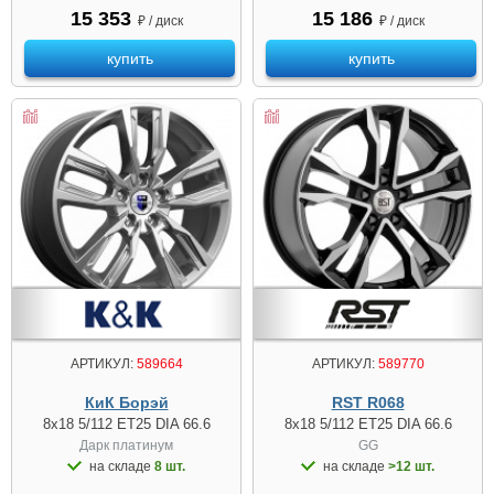
15 353
15 186
₽ / диск
₽ / диск
купить
купить
АРТИКУЛ:
589664
АРТИКУЛ:
589770
КиК Борэй
RST R068
8x18 5/112 ET25 DIA 66.6
8x18 5/112 ET25 DIA 66.6
Дарк платинум
GG
на складе
8 шт.
на складе
>12 шт.