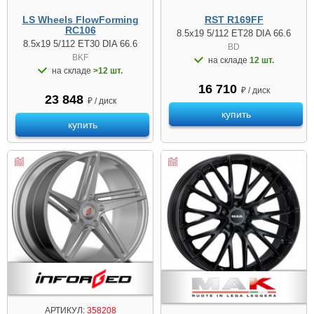
LS Wheels FlowForming
RST R169FF
RC106
8.5x19 5/112 ET28 DIA 66.6
8.5x19 5/112 ET30 DIA 66.6
BD
BKF
на складе
12 шт.
на складе
>12 шт.
16 710
₽ / диск
23 848
₽ / диск
купить
купить
АРТИКУЛ:
358208