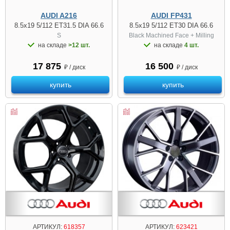
AUDI A216
AUDI FP431
8.5x19 5/112 ET31.5 DIA 66.6
8.5x19 5/112 ET30 DIA 66.6
S
Black Machined Face + Milling
на складе
>12 шт.
на складе
4 шт.
17 875
16 500
₽ / диск
₽ / диск
купить
купить
АРТИКУЛ:
618357
АРТИКУЛ:
623421