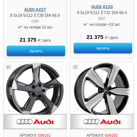
AUDI A120
AUDI A227
8.5x19 5/112 ET32 DIA 66.6
8.5x19 5/112 ET28 DIA 66.6
BKF
GMF
на складе
>12 шт.
на складе
12 шт.
21 375
₽ / диск
21 375
₽ / диск
купить
купить
АРТИКУЛ:
599161
АРТИКУЛ:
604192