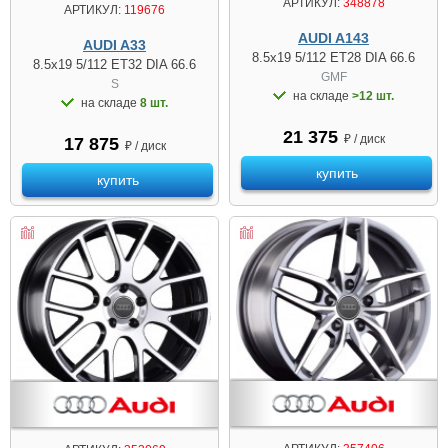
АРТИКУЛ:
348878
АРТИКУЛ:
119676
AUDI A143
AUDI A33
8.5x19 5/112 ET28 DIA 66.6
8.5x19 5/112 ET32 DIA 66.6
GMF
S
на складе
>12 шт.
на складе
8 шт.
21 375
₽ / диск
17 875
₽ / диск
купить
купить