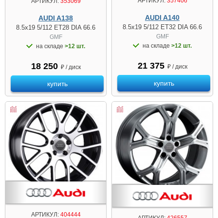
АРТИКУЛ:
357406
АРТИКУЛ:
353069
AUDI A140
AUDI A138
8.5x19 5/112 ET32 DIA 66.6
8.5x19 5/112 ET28 DIA 66.6
GMF
GMF
на складе
>12 шт.
на складе
>12 шт.
21 375
18 250
₽ / диск
₽ / диск
купить
купить
АРТИКУЛ:
404444
АРТИКУЛ:
426557