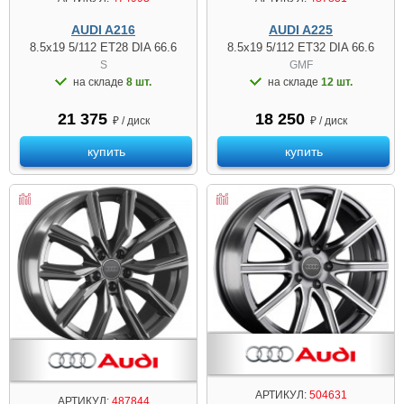
AUDI A216
AUDI A225
8.5x19 5/112 ET28 DIA 66.6
8.5x19 5/112 ET32 DIA 66.6
S
GMF
на складе
8 шт.
на складе
12 шт.
21 375
18 250
₽ / диск
₽ / диск
купить
купить
АРТИКУЛ:
504631
АРТИКУЛ:
487844