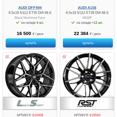
AUDI DFF494
AUDI A156
8.5x19 5/112 ET35 DIA 66.6
8.5x19 5/112 ET28 DIA 66.6
Black Machined Face
MGMF
на складе
4 шт.
на складе
>12 шт.
16 500
22 384
₽ / диск
₽ / диск
купить
купить
АРТИКУЛ:
610408
АРТИКУЛ:
619594