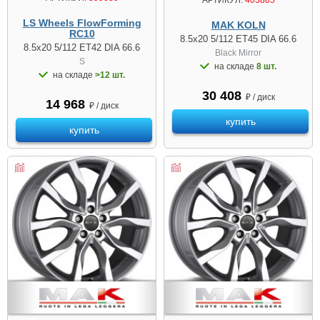
АРТИКУЛ:
403885
LS Wheels FlowForming
MAK KOLN
RC10
8.5x20 5/112 ET45 DIA 66.6
8.5x20 5/112 ET42 DIA 66.6
Black Mirror
S
на складе
8 шт.
на складе
>12 шт.
30 408
₽ / диск
14 968
₽ / диск
купить
купить