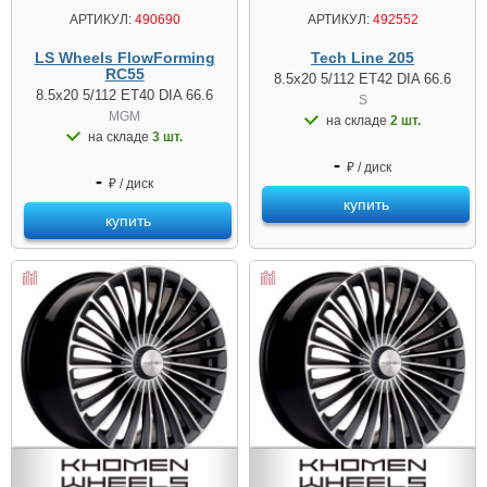
АРТИКУЛ:
490690
АРТИКУЛ:
492552
LS Wheels FlowForming
Tech Line 205
RC55
8.5x20 5/112 ET42 DIA 66.6
8.5x20 5/112 ET40 DIA 66.6
S
MGM
на складе
2 шт.
на складе
3 шт.
-
₽ / диск
-
₽ / диск
купить
купить