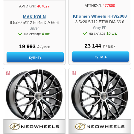
АРТИКУЛ:
477800
АРТИКУЛ:
467027
Khomen Wheels KHW2008
MAK KOLN
8.5x20 5/112 ET38 DIA 66.6
8.5x20 5/112 ET45 DIA 66.6
Gray-FP
Silver
на складе
10 шт.
на складе
4 шт.
23 144
19 993
₽ / диск
₽ / диск
купить
купить