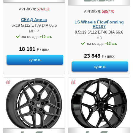
АРТИКУЛ:
576312
АРТИКУЛ:
585770
СКАД Арика
LS Wheels FlowForming
8x19 5/112 ET39 DIA 66.6
RC107
MBFP
8.5x19 5/112 ET40 DIA 66.6
на складе
>12 шт.
MB
на складе
>12 шт.
18 161
₽ / диск
23 848
₽ / диск
купить
купить