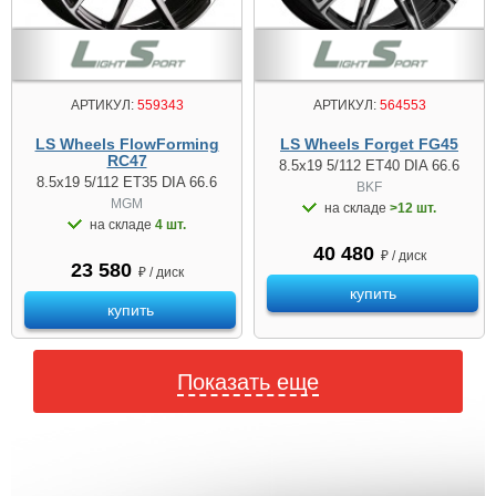
АРТИКУЛ:
559343
АРТИКУЛ:
564553
LS Wheels FlowForming
LS Wheels Forget FG45
RC47
8.5x19 5/112 ET40 DIA 66.6
8.5x19 5/112 ET35 DIA 66.6
BKF
MGM
на складе
>12 шт.
на складе
4 шт.
40 480
₽ / диск
23 580
₽ / диск
купить
купить
Показать еще