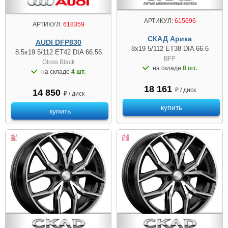
АРТИКУЛ:
615696
АРТИКУЛ:
618359
СКАД Арика
AUDI DFP830
8x19 5/112 ET38 DIA 66.6
8.5x19 5/112 ET42 DIA 66.56
BFP
Gloss Black
на складе
8 шт.
на складе
4 шт.
18 161
₽ / диск
14 850
₽ / диск
купить
купить