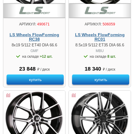
АРТИКУЛ:
490671
АРТИКУЛ:
506059
LS Wheels FlowForming
LS Wheels FlowForming
RC38
RC01
8x19 5/112 ET40 DIA 66.6
8.5x19 5/112 ET35 DIA 66.6
GMF
MBU
на складе
>12 шт.
на складе
8 шт.
23 848
18 340
₽ / диск
₽ / диск
купить
купить