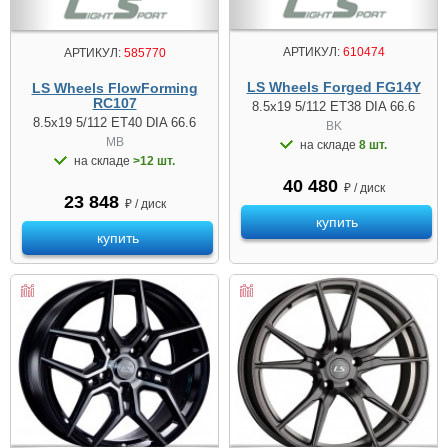
АРТИКУЛ:
610474
АРТИКУЛ:
585770
LS Wheels Forged FG14Y
LS Wheels FlowForming
RC107
8.5x19 5/112 ET38 DIA 66.6
8.5x19 5/112 ET40 DIA 66.6
BK
MB
на складе
8 шт.
на складе
>12 шт.
40 480
₽ / диск
23 848
₽ / диск
купить
купить