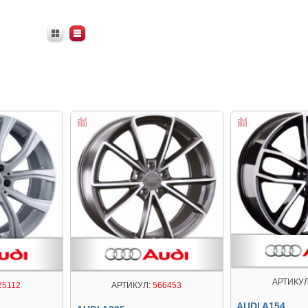
АРТИКУЛ
25112
АРТИКУЛ:
566453
AUDI A154