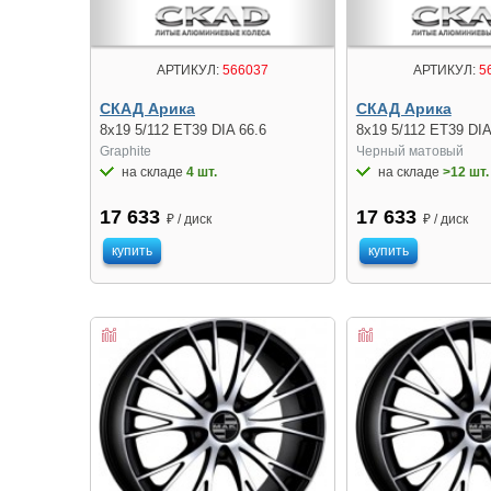
АРТИКУЛ:
566037
АРТИКУЛ:
5
СКАД Арика
СКАД Арика
8x19 5/112 ET39 DIA 66.6
8x19 5/112 ET39 DIA
Graphite
Черный матовый
на складе
4 шт.
на складе
>12 шт.
17 633
17 633
₽ / диск
₽ / диск
купить
купить