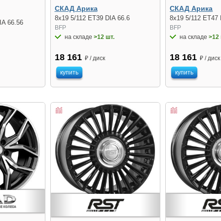
СКАД Арика
СКАД Арика
8x19 5/112 ET39 DIA 66.6
8x19 5/112 ET47 
IA 66.56
BFP
BFP
на складе
>12 шт.
на складе
>12 
18 161
18 161
₽ / диск
₽ / диск
купить
купить