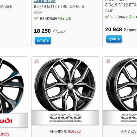
AUDI A225
8.5x19 5/112 ET4
IA 66.6
8.5x19 5/112 ET45 DIA 66.6
GMF
GMF
на складе
4 шт
на складе
>12 шт.
20 948
₽ / диск
18 250
₽ / диск
купить
купить
АРТИКУЛ:
616070
АРТИКУЛ
18359