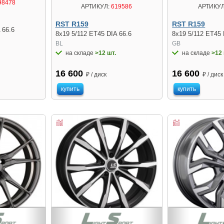
98478
АРТИКУЛ:
619586
АРТИКУЛ
RST R159
RST R159
 66.6
8x19 5/112 ET45 DIA 66.6
8x19 5/112 ET45 
BL
GB
на складе
>12 шт.
на складе
>12 
16 600
16 600
₽ / диск
₽ / диск
купить
купить