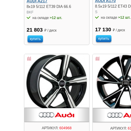
AUDI A170
AUDI A217
8.5x19 5/112 ET43 D
8x19 5/112 ET39 DIA 66.6
S
BKF
на складе
>12 шт.
на складе
>12 шт.
17 130
21 803
₽ / диск
₽ / диск
купить
купить
АРТИКУЛ:
604968
АРТИКУЛ:
6