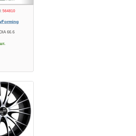
:
564810
wForming
DIA 66.6
шт.