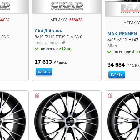
66038
АРТИКУЛ:
566038
АРТИКУЛ
СКАД Арика
MAK RENNEN
 66.6
8x19 5/112 ET39 DIA 66.6
8x19 5/112 ET42 
Черный матовый
Silver
на складе
>12 шт.
на складе
4 шт
17 633
₽ / диск
34 684
₽ / диск
купить
купить