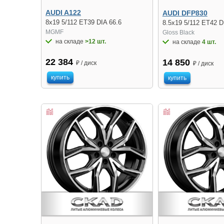
AUDI A122
AUDI DFP830
8x19 5/112 ET39 DIA 66.6
8.5x19 5/112 ET42 D
MGMF
Gloss Black
на складе
>12 шт.
на складе
4 шт.
22 384
14 850
₽ / диск
₽ / диск
купить
купить