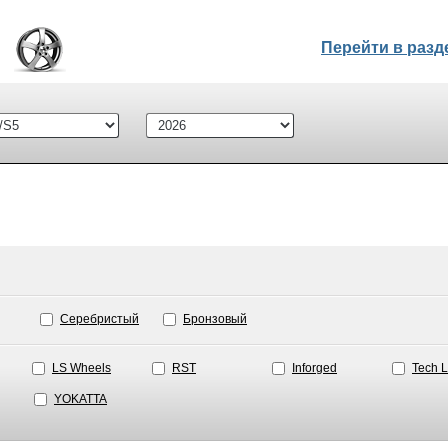
Перейти в раз
Серебристый
Бронзовый
LS Wheels
RST
Inforged
Tech L
YOKATTA