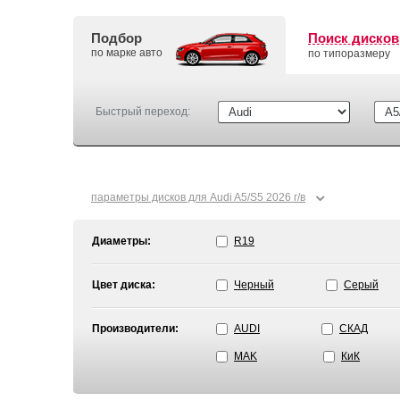
Подбор
Поиск дисков
по марке авто
по типоразмеру
Быстрый переход:
⌄
параметры дисков для Audi A5/S5 2026 г/в
Диаметры:
R19
Цвет диска:
Черный
Серый
Производители:
AUDI
СКАД
MAK
КиК