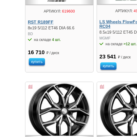
АРТИКУЛ:
4
АРТИКУЛ:
619600
LS Wheels FlowF
RST R189FF
RC04
8x19 5/112 ET46 DIA 66.6
8.5x19 5/112 ET45 D
BD
MGMF
на складе
4 шт.
на складе
>12 шт.
16 710
₽ / диск
23 541
₽ / диск
купить
купить