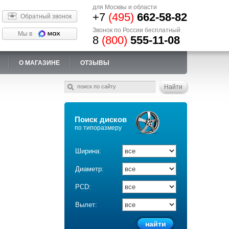
для Москвы и области
+7
(495)
662-58-82
Обратный звонок
Звонок по России бесплатный
Мы в
8
(800)
555-11-08
О МАГАЗИНЕ
ОТЗЫВЫ
Поиск дисков
по типоразмеру
Ширина:
Диаметр:
PCD:
Вылет: