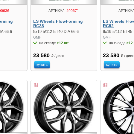
90636
АРТИКУЛ:
490671
АРТИКУЛ
orming
LS Wheels FlowForming
LS Wheels Flo
RC38
RC92
IA 66.6
8x19 5/112 ET40 DIA 66.6
8x19 5/112 ET45 
GMF
GMF
на складе
>12 шт.
на складе
>12 
23 580
23 580
₽ / диск
₽ / диск
купить
купить