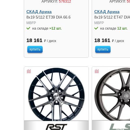
АРТИКУЛ:
576312
АРТИКУЛ:
5
СКАД Арика
СКАД Арика
8x19 5/112 ET39 DIA 66.6
8x19 5/112 ET47 DIA
MBFP
MBFP
на складе
>12 шт.
на складе
12 шт.
18 161
18 161
₽ / диск
₽ / диск
купить
купить