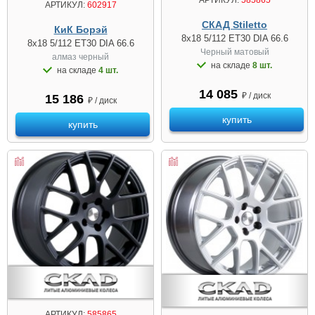
АРТИКУЛ:
602917
СКАД Stiletto
КиК Борэй
8x18 5/112 ET30 DIA 66.6
8x18 5/112 ET30 DIA 66.6
Черный матовый
алмаз чeрный
на складе
8 шт.
на складе
4 шт.
14 085
₽ / диск
15 186
₽ / диск
купить
купить
АРТИКУЛ:
585865