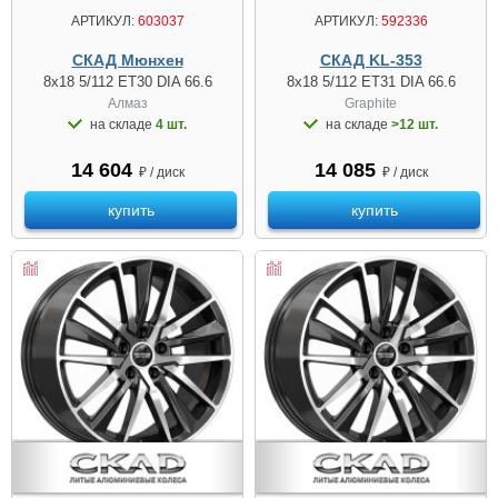
АРТИКУЛ:
603037
АРТИКУЛ:
592336
СКАД Мюнхен
СКАД KL-353
8x18 5/112 ET30 DIA 66.6
8x18 5/112 ET31 DIA 66.6
Алмаз
Graphite
на складе
4 шт.
на складе
>12 шт.
14 604
14 085
₽ / диск
₽ / диск
купить
купить