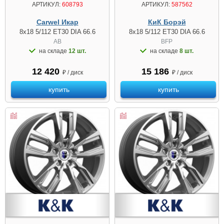
АРТИКУЛ:
587562
АРТИКУЛ:
608793
КиК Борэй
Carwel Икар
8x18 5/112 ET30 DIA 66.6
8x18 5/112 ET30 DIA 66.6
BFP
AB
на складе
8 шт.
на складе
12 шт.
15 186
12 420
₽ / диск
₽ / диск
купить
купить