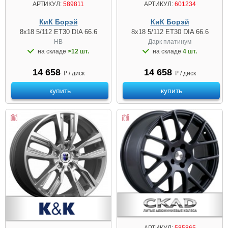
АРТИКУЛ:
589811
АРТИКУЛ:
601234
КиК Борэй
КиК Борэй
8x18 5/112 ET30 DIA 66.6
8x18 5/112 ET30 DIA 66.6
HB
Дарк платинум
на складе
>12 шт.
на складе
4 шт.
14 658
14 658
₽ / диск
₽ / диск
купить
купить
АРТИКУЛ:
585865