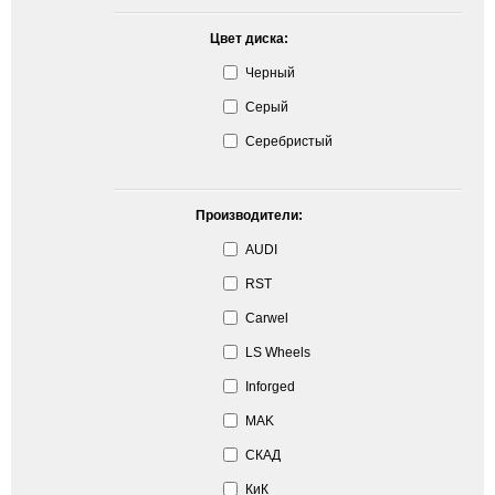
Цвет диска:
Черный
Серый
Серебристый
Производители:
AUDI
RST
Carwel
LS Wheels
Inforged
MAK
СКАД
КиК