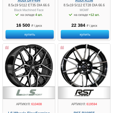
AUDI DFF494
AUDI A156
8.5x19 5/112 ET35 DIA 66.6
8.5x19 5/112 ET28 DIA 66.6
Black Machined Face
MGMF
на складе
4 шт.
на складе
>12 шт.
16 500
22 384
₽ / диск
₽ / диск
купить
купить
АРТИКУЛ:
610408
АРТИКУЛ:
619594
LS Wheels FlowForming