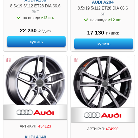
AUDI A138
AUDI A204
8.5x19 5/112 ET28 DIA 66.6
8.5x19 5/112 ET28 DIA 66.6
BKF
SF
на складе
>12 шт.
на складе
>12 шт.
22 230
₽ / диск
17 130
₽ / диск
купить
купить
АРТИКУЛ:
434123
АРТИКУЛ:
474990
AUDI A140