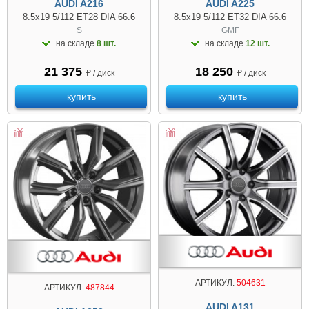
AUDI A216
AUDI A225
8.5x19 5/112 ET28 DIA 66.6
8.5x19 5/112 ET32 DIA 66.6
S
GMF
на складе
8 шт.
на складе
12 шт.
21 375
18 250
₽ / диск
₽ / диск
купить
купить
АРТИКУЛ:
504631
АРТИКУЛ:
487844
AUDI A131