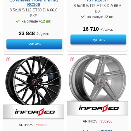
RST R169FF
RC106
8.5x19 5/112 ET28 DIA 66.6
8.5x19 5/112 ET30 DIA 66.6
BD
BKF
на складе
12 шт.
на складе
>12 шт.
16 710
₽ / диск
23 848
₽ / диск
купить
купить
АРТИКУЛ:
358208
АРТИКУЛ:
566853