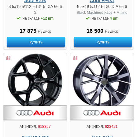
AUDI A216
AUDI FP431
8.5x19 5/112 ET31.5 DIA 66.6
8.5x19 5/112 ET30 DIA 66.6
S
Black Machined Face + Milling
на складе
>12 шт.
на складе
4 шт.
17 875
16 500
₽ / диск
₽ / диск
купить
купить
АРТИКУЛ:
618357
АРТИКУЛ:
623421