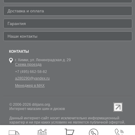
Доставка и оплата
Гарантия
Наши контакты
КОНТАКТЫ
г. Химки,
ул. Ленинградская д. 29
Схема проезда
+7 (495) 662-58-82
a280290@yandex.ru
Менеджер в MAX
© 2006-2026 dilijans.org.
Интернет-магазин шин и дисков
Данный интернет-сайт носит исключительно информационный
характер и ни при каких условиях не является публичной офертой,
определяемой положениями Статьи 437 (2) Гражданского кодекса
РФ. Обновление информации о наличии шин и дисков на сайте
Dilijans.org производится 24 часа в сутки, но не включает в себя