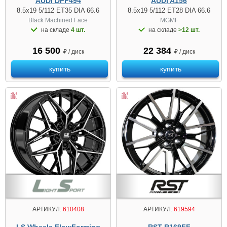
AUDI DFF494
AUDI A156
8.5x19 5/112 ET35 DIA 66.6
8.5x19 5/112 ET28 DIA 66.6
Black Machined Face
MGMF
на складе
4 шт.
на складе
>12 шт.
16 500
22 384
₽ / диск
₽ / диск
купить
купить
АРТИКУЛ:
610408
АРТИКУЛ:
619594
LS Wheels FlowForming