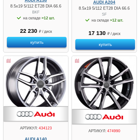
AUDI A138
AUDI A204
8.5x19 5/112 ET28 DIA 66.6
8.5x19 5/112 ET28 DIA 66.6
BKF
SF
на складе
>12 шт.
на складе
>12 шт.
22 230
₽ / диск
17 130
₽ / диск
купить
купить
АРТИКУЛ:
434123
АРТИКУЛ:
474990
AUDI A140