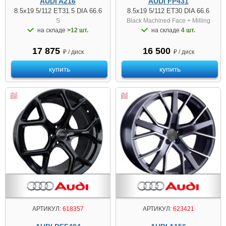
AUDI A216
AUDI FP431
8.5x19 5/112 ET31.5 DIA 66.6
8.5x19 5/112 ET30 DIA 66.6
S
Black Machined Face + Milling
на складе
>12 шт.
на складе
4 шт.
17 875
16 500
₽ / диск
₽ / диск
купить
купить
АРТИКУЛ:
618357
АРТИКУЛ:
623421