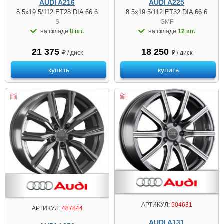
AUDI A216
AUDI A225
8.5x19 5/112 ET28 DIA 66.6
8.5x19 5/112 ET32 DIA 66.6
S
GMF
на складе
8 шт.
на складе
12 шт.
21 375
18 250
₽ / диск
₽ / диск
купить
купить
АРТИКУЛ:
504631
АРТИКУЛ:
487844
AUDI A131