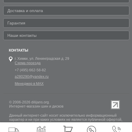
Доставка и оплата
Гарантия
Наши контакты
КОНТАКТЫ
г. Химки,
ул. Ленинградская д. 29
Схема проезда
+7 (495) 662-58-82
a280290@yandex.ru
Менеджер в MAX
© 2006-2026 dilijans.org.
Интернет-магазин шин и дисков
Данный интернет-сайт носит исключительно информационный
характер и ни при каких условиях не является публичной офертой,
определяемой положениями Статьи 437 (2) Гражданского кодекса
РФ. Обновление информации о наличии шин и дисков на сайте
Dilijans.org производится 24 часа в сутки, но не включает в себя