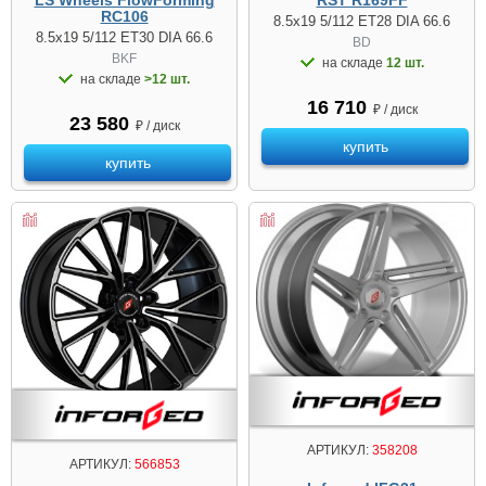
RST R169FF
RC106
8.5x19 5/112 ET28 DIA 66.6
8.5x19 5/112 ET30 DIA 66.6
BD
BKF
на складе
12 шт.
на складе
>12 шт.
16 710
₽ / диск
23 580
₽ / диск
купить
купить
АРТИКУЛ:
358208
АРТИКУЛ:
566853