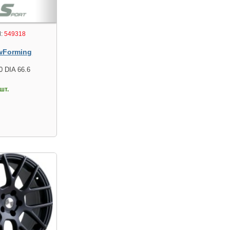
:
549318
wForming
0 DIA 66.6
шт.