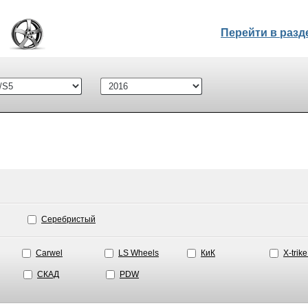
Перейти в раз
Серебристый
Carwel
LS Wheels
КиК
X-trik
СКАД
PDW