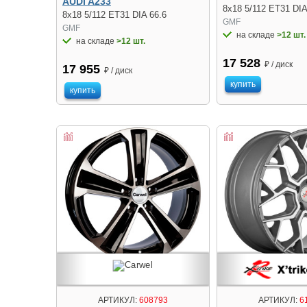
AUDI A233
8x18 5/112 ET31 DIA
8x18 5/112 ET31 DIA 66.6
GMF
GMF
на складе
>12 шт.
на складе
>12 шт.
17 528
₽ / диск
17 955
₽ / диск
купить
купить
АРТИКУЛ:
608793
АРТИКУЛ:
6