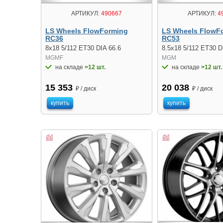
АРТИКУЛ:
490667
АРТИКУЛ:
4
LS Wheels FlowForming
LS Wheels FlowF
RC36
RC53
8x18 5/112 ET30 DIA 66.6
8.5x18 5/112 ET30 D
MGMF
MGM
на складе
>12 шт.
на складе
>12 шт.
15 353
20 038
₽ / диск
₽ / диск
купить
купить