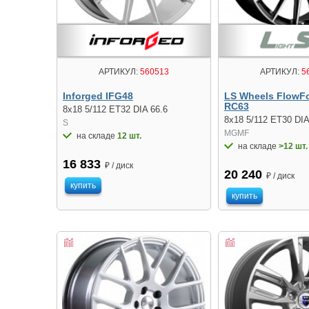
АРТИКУЛ:
560513
АРТИКУЛ:
5
Inforged IFG48
LS Wheels FlowF
RC63
8x18 5/112 ET32 DIA 66.6
8x18 5/112 ET30 DIA
S
MGMF
на складе
12 шт.
на складе
>12 шт.
16 833
₽ / диск
20 240
₽ / диск
купить
купить