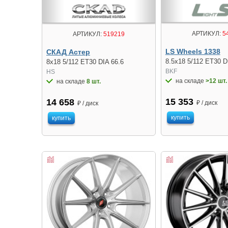
АРТИКУЛ:
5
АРТИКУЛ:
519219
LS Wheels 1338
СКАД Астер
8.5x18 5/112 ET30 D
8x18 5/112 ET30 DIA 66.6
BKF
HS
на складе
>12 шт.
на складе
8 шт.
15 353
14 658
₽ / диск
₽ / диск
купить
купить