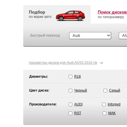
Подбор
Поиск дисков
по марке авто
по типоразмеру
Быстрый переход:
⌄
параметры дисков для Audi A5/S5 2016 г/в
Диаметры:
R18
Цвет диска:
Черный
Серый
Производители:
AUDI
Inforged
RST
MAK