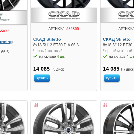
АРТИКУЛ:
585865
АРТИКУЛ
65032
СКАД Stiletto
СКАД Stiletto
orming
8x18 5/112 ET30 DIA 66.6
8x18 5/112 ET30 
Черный матовый
Черный матовый
 66.6
на складе
4 шт.
на складе
4 шт
14 085
14 085
₽ / диск
₽ / диск
купить
купить