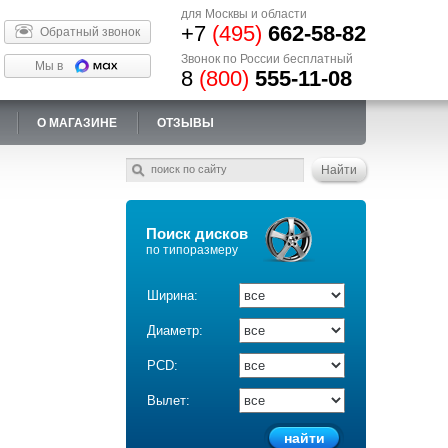
для Москвы и области
+7
(495)
662-58-82
Обратный звонок
Звонок по России бесплатный
Мы в
8
(800)
555-11-08
О МАГАЗИНЕ
ОТЗЫВЫ
Поиск дисков
по типоразмеру
Ширина:
Диаметр:
PCD:
Вылет: