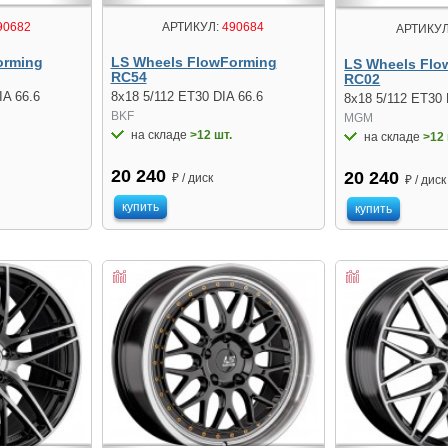
90682
АРТИКУЛ:
490684
АРТИКУЛ
orming
LS Wheels FlowForming
LS Wheels Flo
RC54
RC02
IA 66.6
8x18 5/112 ET30 DIA 66.6
8x18 5/112 ET30 
BKF
MGM
на складе
>12 шт.
на складе
>12 
20 240
20 240
₽ / диск
₽ / диск
купить
купить