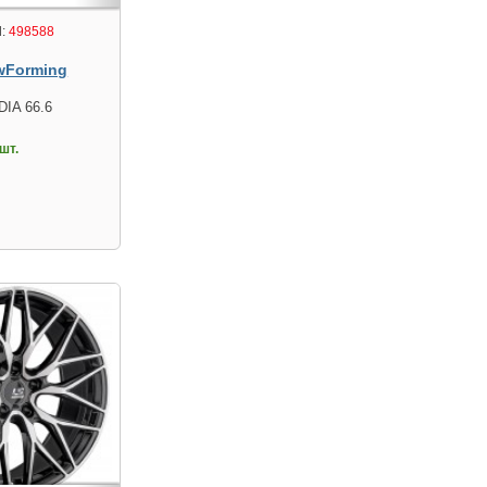
:
498588
wForming
DIA 66.6
шт.