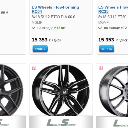
LS Wheels FlowForming
LS Wheels Flo
RC04
RC35
 66.6
8x18 5/112 ET30 DIA 66.6
8x18 5/112 ET30 
MGMF
MGMF
на складе
>12 шт.
на складе
>12 
15 353
15 353
₽ / диск
₽ / диск
купить
купить