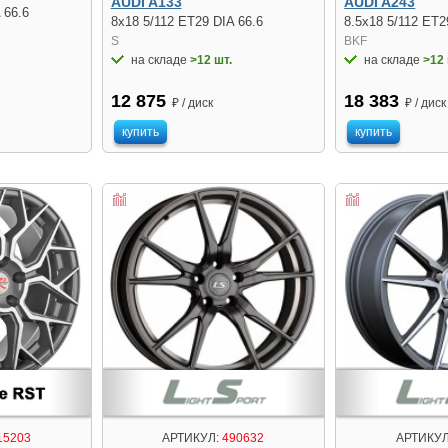
AUDI A133
AUDI A243
 66.6
8x18 5/112 ET29 DIA 66.6
8.5x18 5/112 ET2
S
BKF
на складе
>12 шт.
на складе
>12 
12 875
18 383
₽ / диск
₽ / диск
купить
купить
АРТИКУЛ:
490632
АРТИКУЛ
15203