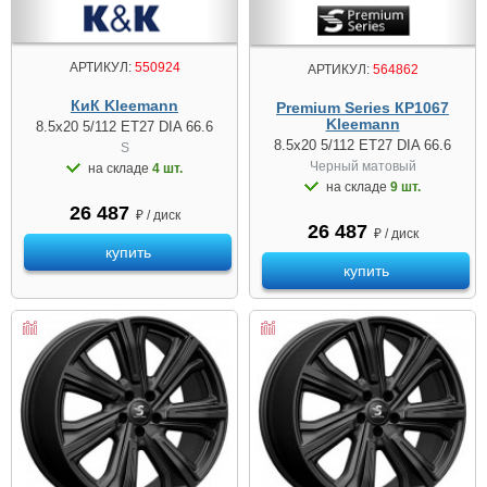
АРТИКУЛ:
550924
АРТИКУЛ:
564862
КиК Kleemann
Premium Series КР1067
Kleemann
8.5x20 5/112 ET27 DIA 66.6
8.5x20 5/112 ET27 DIA 66.6
S
Черный матовый
на складе
4 шт.
на складе
9 шт.
26 487
₽ / диск
26 487
₽ / диск
купить
купить