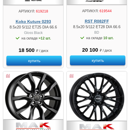
АРТИКУЛ:
619544
АРТИКУЛ:
619218
RST R082FF
Koko Kuture 0293
8.5x20 5/112 ET28 DIA 66.6
8.5x20 5/112 ET25 DIA 66.6
BD
Gloss Black
на складе
10 шт.
на складе
>12 шт.
20 100
18 500
₽ / диск
₽ / диск
купить
купить