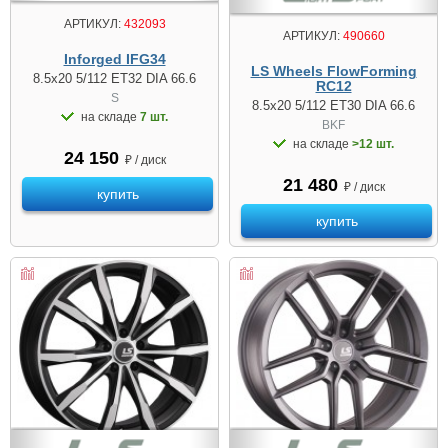
АРТИКУЛ:
432093
АРТИКУЛ:
490660
Inforged IFG34
LS Wheels FlowForming
8.5x20 5/112 ET32 DIA 66.6
RC12
S
8.5x20 5/112 ET30 DIA 66.6
на складе
7 шт.
BKF
на складе
>12 шт.
24 150
₽ / диск
21 480
₽ / диск
купить
купить