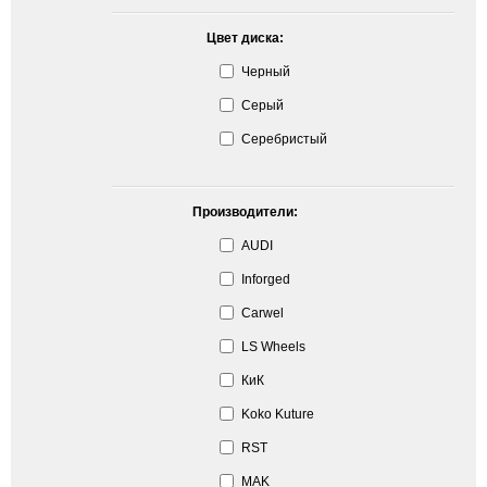
Цвет диска:
Черный
Серый
Серебристый
Производители:
AUDI
Inforged
Carwel
LS Wheels
КиК
Koko Kuture
RST
MAK