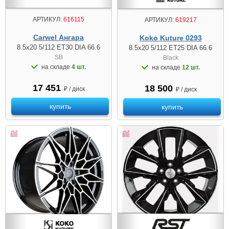
АРТИКУЛ:
616115
АРТИКУЛ:
619217
Carwel Ангара
Koko Kuture 0293
8.5x20 5/112 ET30 DIA 66.6
8.5x20 5/112 ET25 DIA 66.6
SB
Black
на складе
4 шт.
на складе
12 шт.
17 451
18 500
₽ / диск
₽ / диск
купить
купить