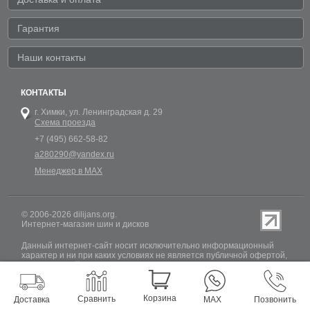
Гарантия
Наши контакты
КОНТАКТЫ
г. Химки,
ул. Ленинградская д. 29
Схема проезда
+7 (495) 662-58-82
a280290@yandex.ru
Менеджер в MAX
© 2006-2026 dilijans.org.
Интернет-магазин шин и дисков
Данный интернет-сайт носит исключительно информационный
характер и ни при каких условиях не является публичной офертой,
определяемой положениями Статьи 437 (2) Гражданского кодекса
РФ. Обновление информации о наличии шин и дисков на сайте
Dilijans.org производится 24 часа в сутки, но не включает в себя
информацию о резервах.
Корзина
Сравнить
Доставка
MAX
Позвонить