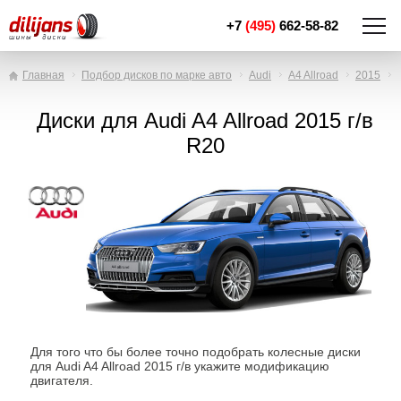
+7
(495)
662-58-82
Главная
Подбор дисков по марке авто
Audi
A4 Allroad
2015
Диски для Audi A4 Allroad 2015 г/в
R20
Для того что бы более точно подобрать колесные диски
для Audi A4 Allroad 2015 г/в укажите модификацию
двигателя.