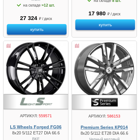
на складе
8 шт.
на складе
>12 шт.
17 980
₽ / диск
27 324
₽ / диск
купить
купить
АРТИКУЛ:
559571
АРТИКУЛ:
586153
LS Wheels Forged FG06
Premium Series КР014
8x20 5/112 ET27 DIA 66.6
8x20 5/112 ET28 DIA 66.6
BKF
Черный матовый