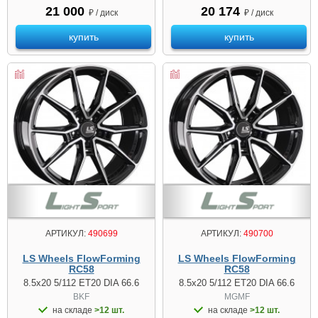
21 000
20 174
₽ / диск
₽ / диск
купить
купить
АРТИКУЛ:
490699
АРТИКУЛ:
490700
LS Wheels FlowForming
LS Wheels FlowForming
RC58
RC58
8.5x20 5/112 ET20 DIA 66.6
8.5x20 5/112 ET20 DIA 66.6
BKF
MGMF
на складе
>12 шт.
на складе
>12 шт.