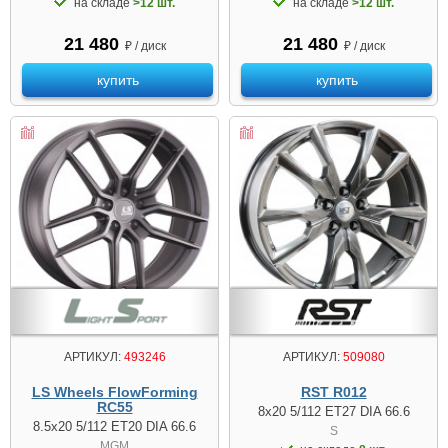
на складе
>12 шт.
на складе
>12 шт.
21 480
21 480
₽ / диск
₽ / диск
купить
купить
АРТИКУЛ:
493246
АРТИКУЛ:
509080
LS Wheels FlowForming
RST R012
RC55
8x20 5/112 ET27 DIA 66.6
8.5x20 5/112 ET20 DIA 66.6
S
MGM