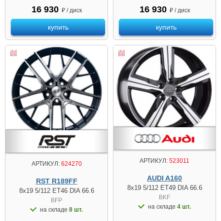
16 930
16 930
₽ / диск
₽ / диск
купить
купить
АРТИКУЛ:
523011
АРТИКУЛ:
624270
AUDI A160
RST R189FF
8x19 5/112 ET49 DIA 66.6
8x19 5/112 ET46 DIA 66.6
BKF
BFP
на складе
4 шт.
на складе
8 шт.