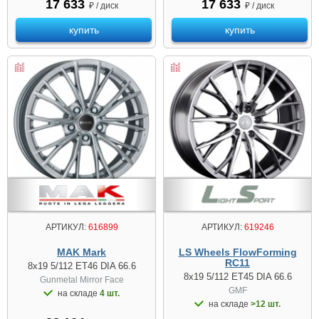
17 633
17 633
₽ / диск
₽ / диск
купить
купить
АРТИКУЛ:
616899
АРТИКУЛ:
619246
MAK Mark
LS Wheels FlowForming
RC11
8x19 5/112 ET46 DIA 66.6
8x19 5/112 ET45 DIA 66.6
Gunmetal Mirror Face
GMF
на складе
4 шт.
на складе
>12 шт.