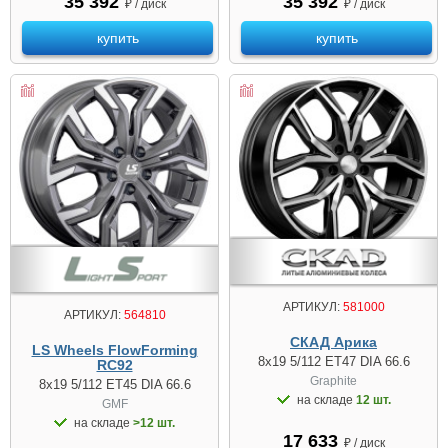
35 392
35 392
₽ / диск
₽ / диск
купить
купить
АРТИКУЛ:
581000
АРТИКУЛ:
564810
СКАД Арика
LS Wheels FlowForming
8x19 5/112 ET47 DIA 66.6
RC92
Graphite
8x19 5/112 ET45 DIA 66.6
на складе
12 шт.
GMF
на складе
>12 шт.
17 633
₽ / диск