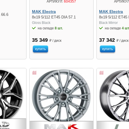
АРТИКУЛ:
604357
АРТИКУЛ
MAK Electra
MAK Electra
 66.6
8x19 5/112 ET45 DIA 57.1
8x19 5/112 ET45 
Gloss Black
Black Mirror
на складе
8 шт.
на складе
4 шт
35 349
37 342
₽ / диск
₽ / диск
купить
купить