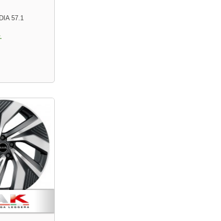
DIA 57.1
.