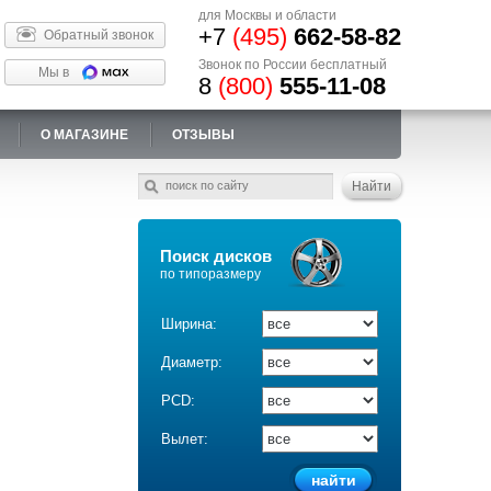
для Москвы и области
+7
(495)
662-58-82
Обратный звонок
Звонок по России бесплатный
Мы в
8
(800)
555-11-08
О МАГАЗИНЕ
ОТЗЫВЫ
Поиск дисков
по типоразмеру
Ширина:
Диаметр:
PCD:
Вылет: