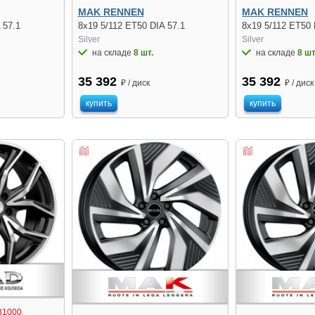
MAK RENNEN
MAK RENNEN
 57.1
8x19 5/112 ET50 DIA 57.1
8x19 5/112 ET50 
Silver
Silver
на складе
8 шт.
на складе
8 шт
35 392
35 392
₽ / диск
₽ / диск
купить
купить
81000