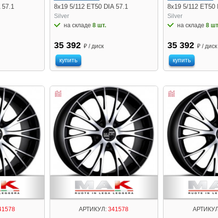
 57.1
8x19 5/112 ET50 DIA 57.1
8x19 5/112 ET50 
Silver
Silver
на складе
8 шт.
на складе
8 шт
35 392
35 392
₽ / диск
₽ / диск
купить
купить
41578
АРТИКУЛ:
341578
АРТИКУЛ