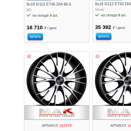
8x19 5/112 ET50 DIA
8x19 5/112 ET46 DIA 66.6
Silver
BD
на складе
8 шт.
на складе
4 шт.
35 392
16 710
₽ / диск
₽ / диск
купить
купить
АРТИКУЛ:
341578
АРТИКУЛ:
3