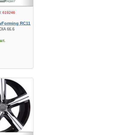
:
619246
wForming RC11
DIA 66.6
шт.