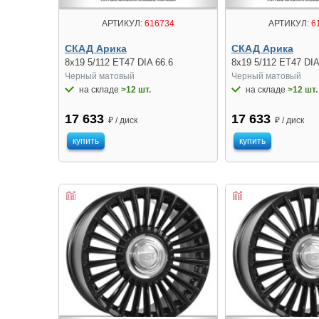
АРТИКУЛ:
616734
АРТИКУЛ:
6
СКАД Арика
СКАД Арика
8x19 5/112 ET47 DIA 66.6
8x19 5/112 ET47 DIA
Черный матовый
Черный матовый
на складе
>12 шт.
на складе
>12 шт.
17 633
17 633
₽ / диск
₽ / диск
купить
купить