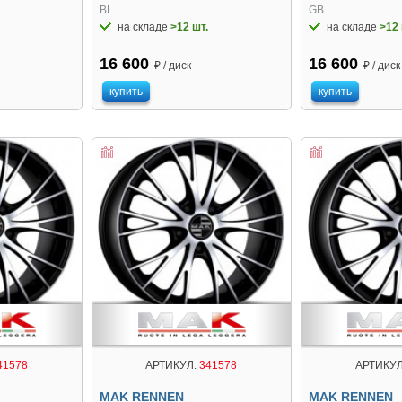
BL
GB
на складе
>12 шт.
на складе
>12 
16 600
16 600
₽ / диск
₽ / диск
купить
купить
41578
АРТИКУЛ:
341578
АРТИКУЛ
MAK RENNEN
MAK RENNEN