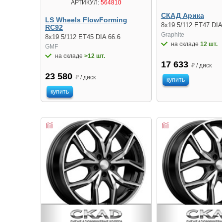
АРТИКУЛ:
564810
СКАД Арика
LS Wheels FlowForming
8x19 5/112 ET47 DIA
RC92
Graphite
8x19 5/112 ET45 DIA 66.6
на складе
12 шт.
GMF
на складе
>12 шт.
17 633
₽ / диск
23 580
₽ / диск
купить
купить