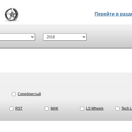
Перейти в раз
Серебристый
RST
MAK
LS Wheels
Tech L