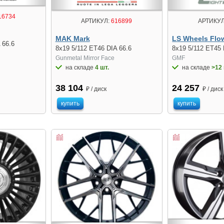
16734
АРТИКУЛ:
616899
АРТИКУЛ
MAK Mark
LS Wheels Flo
 66.6
8x19 5/112 ET46 DIA 66.6
8x19 5/112 ET45 
Gunmetal Mirror Face
GMF
на складе
4 шт.
на складе
>12 
38 104
24 257
₽ / диск
₽ / диск
купить
купить