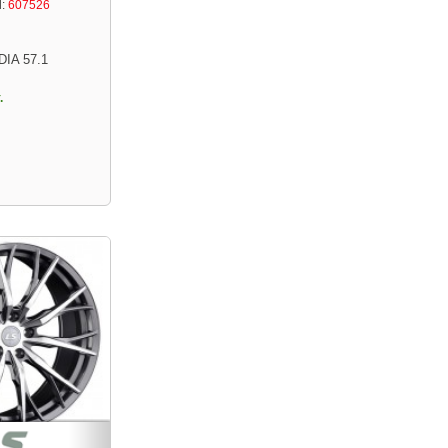
:
607526
DIA 57.1
.