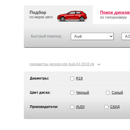
Подбор
Поиск дисков
по марке авто
по типоразмеру
Быстрый переход:
⌄
параметры дисков для Audi A3 2018 г/в
Диаметры:
R19
Цвет диска:
Черный
Серый
Производители:
AUDI
СКАД