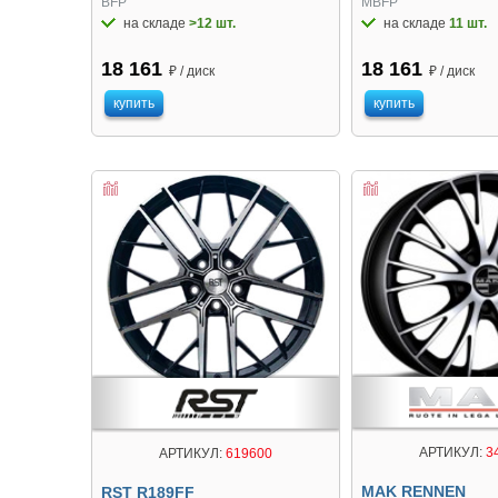
BFP
MBFP
на складе
>12 шт.
на складе
11 шт.
18 161
18 161
₽ / диск
₽ / диск
купить
купить
АРТИКУЛ:
3
АРТИКУЛ:
619600
MAK RENNEN
RST R189FF