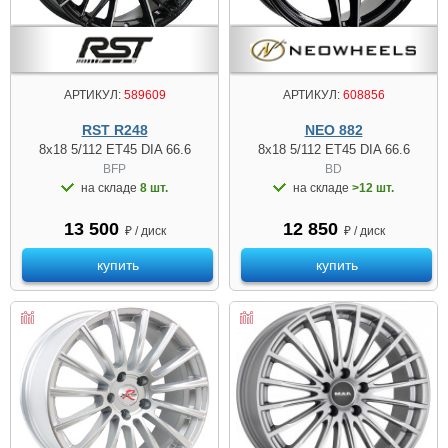
АРТИКУЛ:
589609
АРТИКУЛ:
608856
RST R248
NEO 882
8x18 5/112 ET45 DIA 66.6
8x18 5/112 ET45 DIA 66.6
BFP
BD
на складе
8 шт.
на складе
>12 шт.
13 500
12 850
₽ / диск
₽ / диск
купить
купить