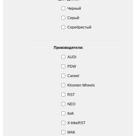
Черный
Серый
Серебристый
Производители:
AUDI
PDW
Carwel
Khomen Wheels
RST
NEO
КиК
X-trikeRST
MAK