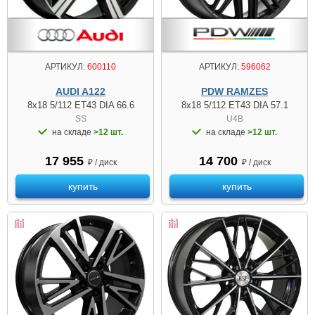
АРТИКУЛ:
600110
АРТИКУЛ:
596062
AUDI A122
PDW RAMZES
8x18 5/112 ET43 DIA 66.6
8x18 5/112 ET43 DIA 57.1
SS
U4B
на складе
>12 шт.
на складе
>12 шт.
17 955
14 700
₽ / диск
₽ / диск
купить
купить