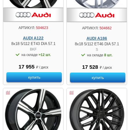
АРТИКУЛ:
504623
АРТИКУЛ:
504662
AUDI A122
AUDI A186
8x18 5/112 ET43 DIA 57.1
8x18 5/112 ET46 DIA 57.1
BKF
S
на складе
>12 шт.
на складе
8 шт.
17 955
17 528
₽ / диск
₽ / диск
купить
купить