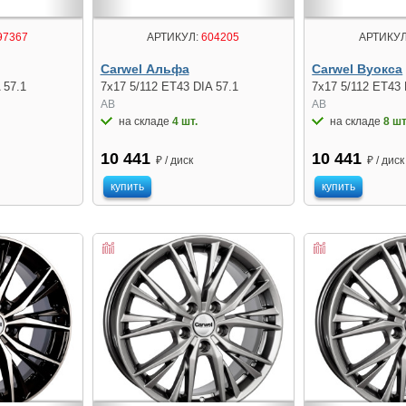
97367
АРТИКУЛ:
604205
АРТИКУЛ
Carwel Альфа
Carwel Вуокса
 57.1
7x17 5/112 ET43 DIA 57.1
7x17 5/112 ET43 
AB
AB
на складе
4 шт.
на складе
8 шт
10 441
10 441
₽ / диск
₽ / диск
купить
купить