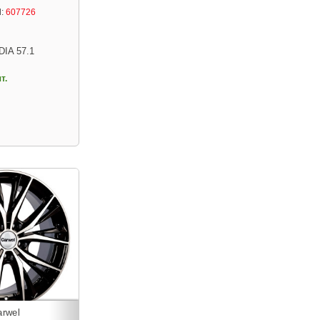
:
607726
DIA 57.1
т.