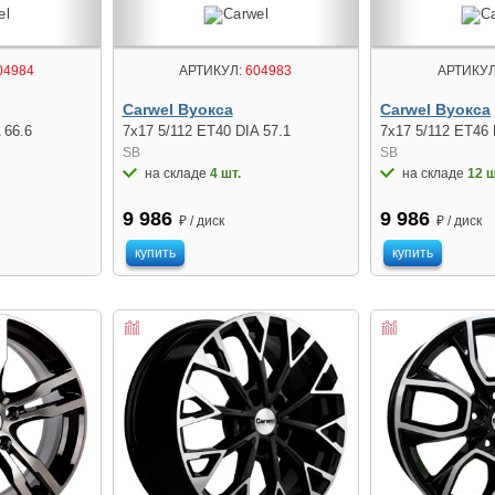
04984
АРТИКУЛ:
604983
АРТИКУЛ
Carwel Вуокса
Carwel Вуокса
 66.6
7x17 5/112 ET40 DIA 57.1
7x17 5/112 ET46 
SB
SB
на складе
4 шт.
на складе
12 ш
9 986
9 986
₽ / диск
₽ / диск
купить
купить