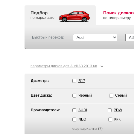
Подбор
Поиск дисков
по марке авто
по типоразмеру
Быстрый переход:
⌄
параметры дисков для Audi A3 2013 г/в
Диаметры:
R17
Цвет диска:
Черный
Серый
Производители:
AUDI
PDW
NEO
КиК
еще варианты (7)