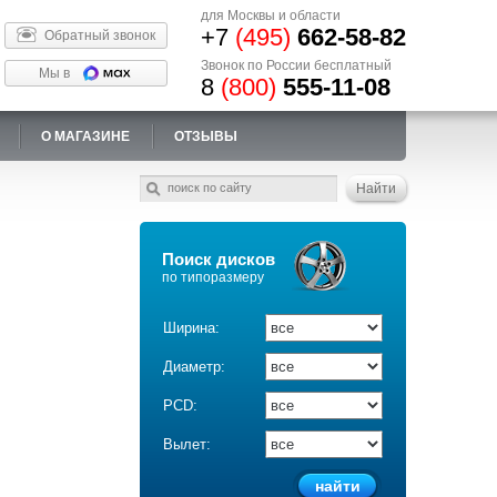
для Москвы и области
+7
(495)
662-58-82
Обратный звонок
Звонок по России бесплатный
Мы в
8
(800)
555-11-08
О МАГАЗИНЕ
ОТЗЫВЫ
Поиск дисков
по типоразмеру
Ширина:
Диаметр:
PCD:
Вылет: