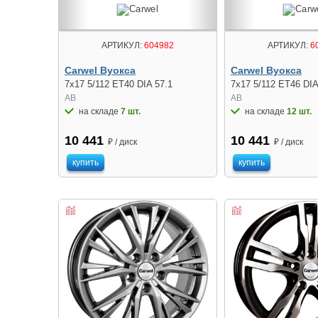
АРТИКУЛ:
604982
АРТИКУЛ:
6
Carwel Вуокса
Carwel Вуокса
7x17 5/112 ET40 DIA 57.1
7x17 5/112 ET46 DIA
AB
AB
на складе
7 шт.
на складе
12 шт.
10 441
10 441
₽ / диск
₽ / диск
купить
купить