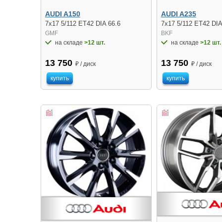
AUDI A150
AUDI A235
7x17 5/112 ET42 DIA 66.6
7x17 5/112 ET42 DIA
GMF
BKF
на складе
>12 шт.
на складе
>12 шт.
13 750
13 750
₽ / диск
₽ / диск
купить
купить