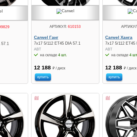
АРТИКУЛ:
610153
АРТИКУЛ
09829
Carwel Ганг
Carwel Ханга
7x17 5/112 ET45 DIA 57.1
7x17 5/112 ET45 
 57.1
ABT
ABT
на складе
4 шт.
на складе
4 шт
12 188
12 188
₽ / диск
₽ / диск
купить
купить