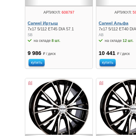
АРТИКУЛ:
608797
АРТИКУЛ:
5
Carwel Иртыш
Carwel Альфа
7x17 5/112 ET45 DIA 57.1
7x17 5/112 ET40 DIA
SB
AB
на складе
8 шт.
на складе
12 шт.
9 986
10 441
₽ / диск
₽ / диск
купить
купить