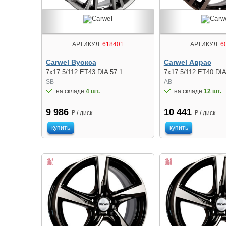
АРТИКУЛ:
618401
АРТИКУЛ:
6
Carwel Вуокса
Carwel Аврас
7x17 5/112 ET43 DIA 57.1
7x17 5/112 ET40 DIA
SB
AB
на складе
4 шт.
на складе
12 шт.
9 986
10 441
₽ / диск
₽ / диск
купить
купить