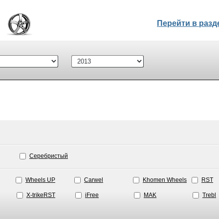
Перейти в раз
Серебристый
Wheels UP
Carwel
Khomen Wheels
RST
X-trikeRST
iFree
MAK
Trebl