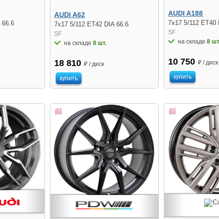
AUDI A188
AUDI A62
7x17 5/112 ET40 
 66.6
7x17 5/112 ET42 DIA 66.6
SF
SF
на складе
8 шт
на складе
8 шт.
10 750
18 810
₽ / диск
₽ / диск
купить
купить