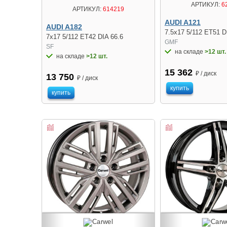
АРТИКУЛ:
6
АРТИКУЛ:
614219
AUDI A121
AUDI A182
7.5x17 5/112 ET51 D
7x17 5/112 ET42 DIA 66.6
GMF
SF
на складе
>12 шт.
на складе
>12 шт.
15 362
₽ / диск
13 750
₽ / диск
купить
купить