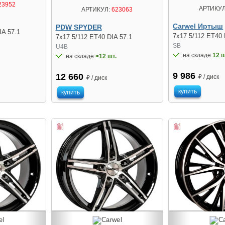
23952
АРТИКУЛ
АРТИКУЛ:
623063
Carwel Иртыш
PDW SPYDER
IA 57.1
7x17 5/112 ET40 
7x17 5/112 ET40 DIA 57.1
SB
U4B
на складе
12 ш
на складе
>12 шт.
9 986
12 660
₽ / диск
₽ / диск
купить
купить