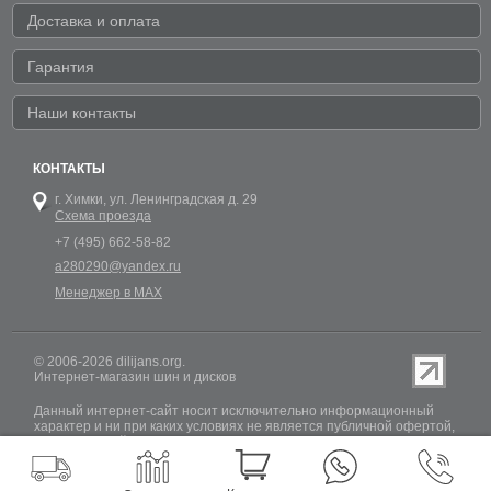
Доставка и оплата
Гарантия
Наши контакты
КОНТАКТЫ
г. Химки,
ул. Ленинградская д. 29
Схема проезда
+7 (495) 662-58-82
a280290@yandex.ru
Менеджер в MAX
© 2006-2026 dilijans.org.
Интернет-магазин шин и дисков
Данный интернет-сайт носит исключительно информационный
характер и ни при каких условиях не является публичной офертой,
определяемой положениями Статьи 437 (2) Гражданского кодекса
РФ. Обновление информации о наличии шин и дисков на сайте
Dilijans.org производится 24 часа в сутки, но не включает в себя
информацию о резервах.