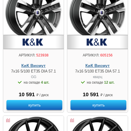
АРТИКУЛ:
523938
АРТИКУЛ:
605156
КиК Висмут
КиК Висмут
7x16 5/100 ET35 DIA 57.1
7x16 5/100 ET35 DIA 57.1
GG
кварц
на складе
4 шт.
на складе
12 шт.
10 591
10 591
₽ / диск
₽ / диск
купить
купить