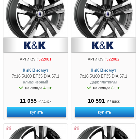
АРТИКУЛ:
522081
АРТИКУЛ:
522082
КиК Висмут
КиК Висмут
7x16 5/100 ET35 DIA 57.1
7x16 5/100 ET35 DIA 57.1
алмаз чeрный
Дарк платинум
на складе
4 шт.
на складе
8 шт.
11 055
10 591
₽ / диск
₽ / диск
купить
купить