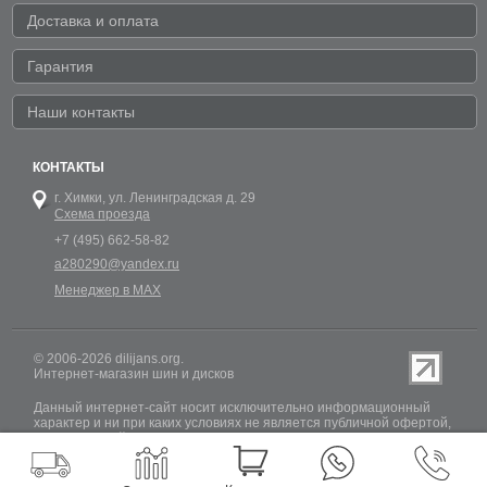
Доставка и оплата
Гарантия
Наши контакты
КОНТАКТЫ
г. Химки,
ул. Ленинградская д. 29
Схема проезда
+7 (495) 662-58-82
a280290@yandex.ru
Менеджер в MAX
© 2006-2026 dilijans.org.
Интернет-магазин шин и дисков
Данный интернет-сайт носит исключительно информационный
характер и ни при каких условиях не является публичной офертой,
определяемой положениями Статьи 437 (2) Гражданского кодекса
РФ. Обновление информации о наличии шин и дисков на сайте
Dilijans.org производится 24 часа в сутки, но не включает в себя
информацию о резервах.