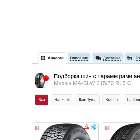
Аналоги
Описание
Доставка
О
Подборка шин с параметрами а
Maxxis MA-SLW 215/70 R15 C
Все
Hankook
Ikon Tyres
Kumho
Laufen