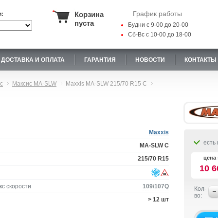
График работы
Корзина
и:
пуста
Будни с 9-00 до 20-00
Сб-Вс с 10-00 до 18-00
ДОСТАВКА И ОПЛАТА
ГАРАНТИЯ
НОВОСТИ
КОНТАКТЫ
с
Максис MA-SLW
Maxxis MA-SLW 215/70 R15 C
Maxxis
есть 
MA-SLW C
цена 
215/70 R15
10 6
кс скорости
109/107Q
Кол-
во:
> 12 шт