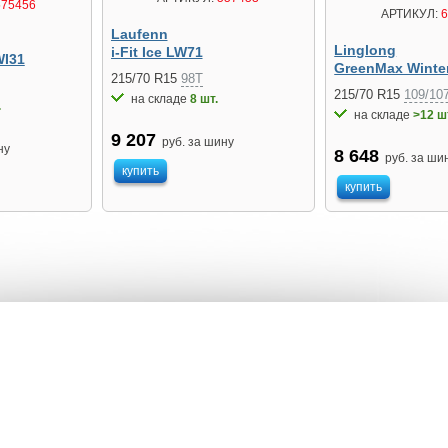
75456
АРТИКУЛ:
6
Laufenn
Linglong
i-Fit Ice LW71
WI31
GreenMax Winter
215/70 R15
98T
215/70 R15
109/10
на складе
8 шт.
.
на складе
>12 ш
9 207
руб. за шину
ну
8 648
руб. за ши
купить
купить