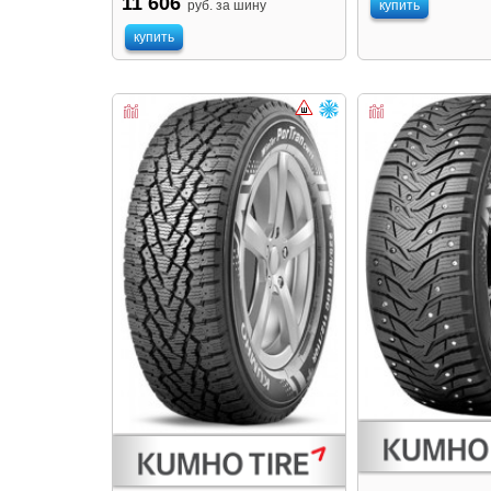
11 606
руб. за шину
купить
купить