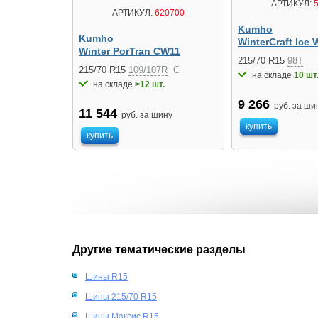
АРТИКУЛ:
5
АРТИКУЛ:
620700
Kumho
Kumho
WinterCraft Ice 
Winter PorTran CW11
215/70 R15
98T
215/70 R15
109/107R
C
на складе
10 шт
на складе
>12 шт.
9 266
руб. за ши
11 544
руб. за шину
купить
купить
Другие тематические разделы
Шины R15
Шины 215/70 R15
Шины Максис R15