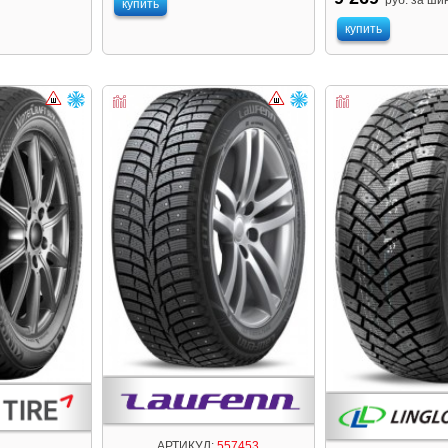
купить
купить
АРТИКУЛ:
557453