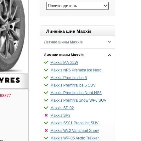
Линейка шин Maxxis
Летние шины Maxxis
Зимние шины Maxxis
Maxxis MA-SLW
Maxxis NP5 Premitra Ice Nord
Maxxis Premitra Ice 5
Maxxis Premitra Ice 5 SUV
Maxxis Premitra Ice Nord NS5
98877
Maxxis Premitra Snow WP6 SUV
Maxxis SP-02
Maxxis SP3
Maxxis SS01 Presa Ice SUV
Maxxis WL2 Vansmart Snow
Maxxis WP-05 Arctic Trekker
ну