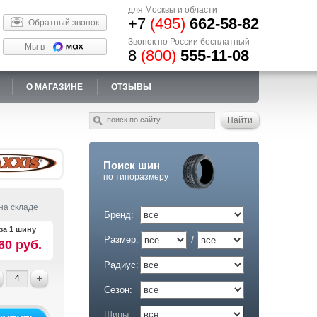
для Москвы и области
+7
(495)
662-58-82
Обратный звонок
Звонок по России бесплатный
Мы в
8
(800)
555-11-08
О МАГАЗИНЕ
ОТЗЫВЫ
Поиск шин
по типоразмеру
на складе
Бренд:
за 1 шину
Размер:
/
60 руб.
Радиус:
Сезон:
Шипы: