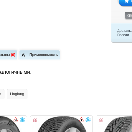
ср
Доставка
России
тзывы
(0)
Применяемость
налогичными:
n
Linglong