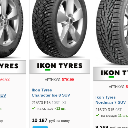
АРТИКУЛ:
579199
69200
АРТИКУЛ:
5
Ikon Tyres
Character Ice 8 SUV
SUV
Ikon Tyres
Nordman 7 SUV
215/70 R15
103T
XL
на складе
>12 шт.
т.
215/70 R15
98T
на складе
11 шт.
10 187
руб. за шину
ну
9 269
руб. за ши