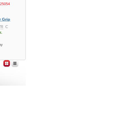
25054
 Grip
7R
C
т.
ну