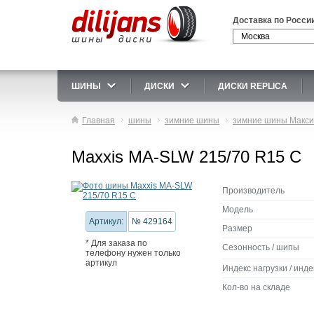
Доставка по Росси
ШИНЫ
ДИСКИ
ДИСКИ REPLICA
Главная
шины
зимние шины
зимние шины Макси
Maxxis MA-SLW 215/70 R15 C
Производитель
Модель
Артикул:
№ 429164
Размер
* Для заказа по
Сезонность / шипы
телефону нужен только
артикул
Индекс нагрузки / инде
Кол-во на складе