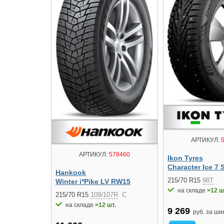
АРТИКУЛ:
5
АРТИКУЛ:
578460
Ikon Tyres
Character Ice 7 
Hankook
215/70 R15
98T
Winter i*Pike LV RW15
на складе
>12 ш
215/70 R15
109/107R
C
на складе
>12 шт.
9 269
руб. за ши