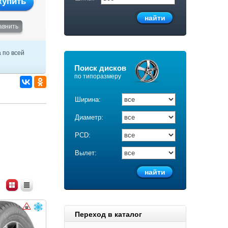
купить
авнить
 по всей
Поиск дисков
по типоразмеру
Ширина:
Диаметр:
PCD:
Вылет:
Переход в каталог