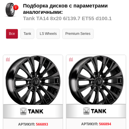
Подборка дисков с параметрами
аналогичными:
Tank TA14 8x20 6/139.7 ET55 d100.1
Все
Tank
LS Wheels
Premium Series
АРТИКУЛ:
566894
АРТИКУЛ:
566893