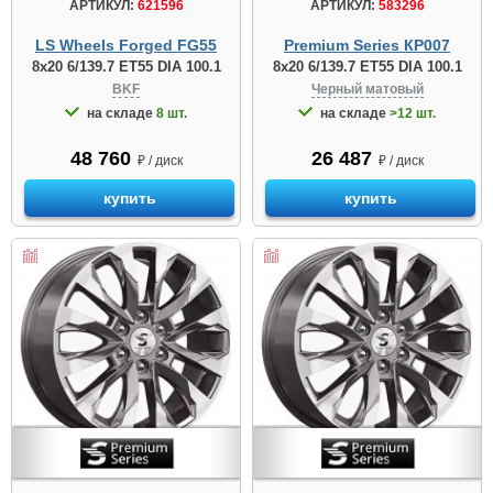
АРТИКУЛ:
621596
АРТИКУЛ:
583296
LS Wheels Forged FG55
Premium Series КР007
8x20 6/139.7 ET55 DIA 100.1
8x20 6/139.7 ET55 DIA 100.1
BKF
Черный матовый
на складе
8 шт.
на складе
>12 шт.
48 760
26 487
₽ / диск
₽ / диск
купить
купить