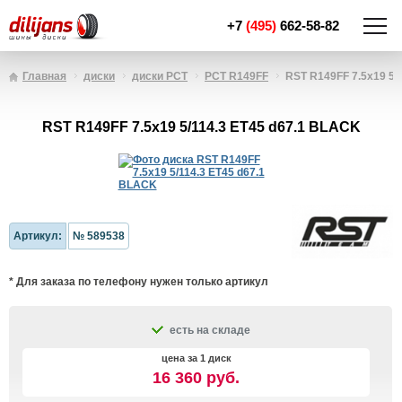
+7
(495)
662-58-82
Главная
диски
диски РСТ
РСТ R149FF
RST R149FF 7.5x19 5/1
RST R149FF 7.5x19 5/114.3 ET45 d67.1 BLACK
Артикул:
№ 589538
* Для заказа по телефону нужен только артикул
есть на складе
цена за 1 диск
16 360 руб.