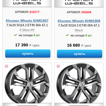
АРТИКУЛ:
619177
АРТИКУЛ:
592608
Khomen Wheels KHW1907
Khomen Wheels KHW1909
7.5x19 5/114.3 ET45 DIA 67.1
7.5x19 5/114.3 ET45 DIA 67.1
F-Silver-FP
Black
на складе
8 шт.
на складе
8 шт.
17 390
16 680
₽ / диск
₽ / диск
купить
купить