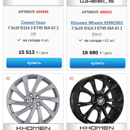
АРТИКУЛ:
609998
АРТИКУЛ:
490025
Carwel Урал
Khomen Wheels KHW1901
7.5x19 5/114.3 ET45 DIA 67.1
7.5x19 5/114.3 ET45 DIA 67.1
AB
Black
на складе
4 шт.
на складе
>12 шт.
15 513
16 680
₽ / диск
₽ / диск
купить
купить