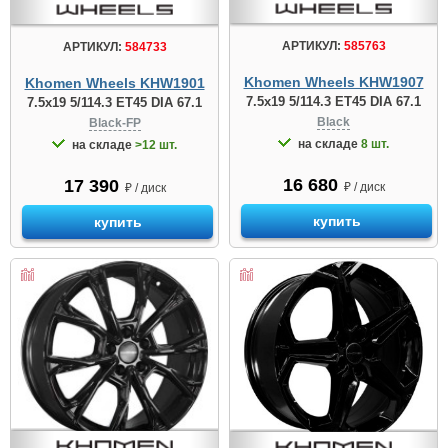
АРТИКУЛ:
585763
АРТИКУЛ:
584733
Khomen Wheels KHW1907
Khomen Wheels KHW1901
7.5x19 5/114.3 ET45 DIA 67.1
7.5x19 5/114.3 ET45 DIA 67.1
Black
Black-FP
на складе
8 шт.
на складе
>12 шт.
16 680
17 390
₽ / диск
₽ / диск
купить
купить