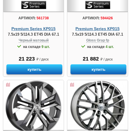
АРТИКУЛ:
561738
АРТИКУЛ:
594426
Premium Series КР015
Premium Series КР015
7.5x19 5/114.3 ET45 DIA 67.1
7.5x19 5/114.3 ET45 DIA 67.1
Черный матовый
Gloss Grap fp
на складе
9 шт.
на складе
4 шт.
21 223
21 882
₽ / диск
₽ / диск
купить
купить