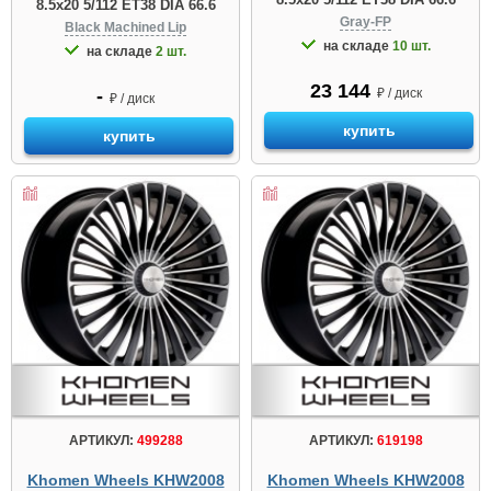
8.5x20 5/112 ET38 DIA 66.6
Gray-FP
Black Machined Lip
на складе
10 шт.
на складе
2 шт.
23 144
-
₽ / диск
₽ / диск
купить
купить
АРТИКУЛ:
499288
АРТИКУЛ:
619198
Khomen Wheels KHW2008
Khomen Wheels KHW2008