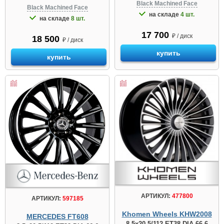
Black Machined Face
Black Machined Face
на складе
4 шт.
на складе
8 шт.
17 700
₽ / диск
18 500
₽ / диск
купить
купить
АРТИКУЛ:
477800
АРТИКУЛ:
597185
Khomen Wheels KHW2008
MERCEDES FT608
8.5x20 5/112 ET38 DIA 66.6