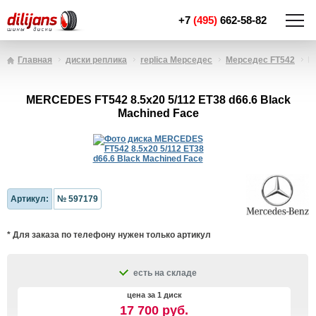
+7
(495)
662-58-82
Главная
диски реплика
replica Мерседес
Мерседес FT542
M
MERCEDES FT542 8.5x20 5/112 ET38 d66.6 Black
Machined Face
Артикул:
№ 597179
* Для заказа по телефону нужен только артикул
есть на складе
цена за 1 диск
17 700 руб.