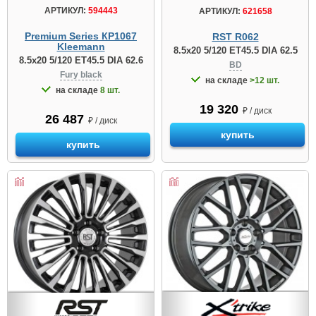
АРТИКУЛ:
594443
АРТИКУЛ:
621658
Premium Series КР1067
RST R062
Kleemann
8.5x20 5/120 ET45.5 DIA 62.5
8.5x20 5/120 ET45.5 DIA 62.6
BD
Fury black
на складе
>12 шт.
на складе
8 шт.
19 320
₽ / диск
26 487
₽ / диск
купить
купить