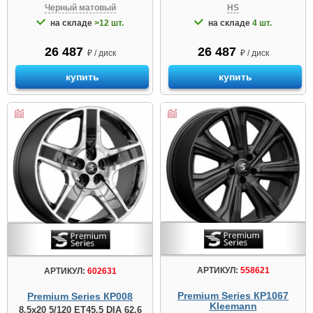
Черный матовый
HS
на складе
>12 шт.
на складе
4 шт.
26 487
26 487
₽ / диск
₽ / диск
купить
купить
АРТИКУЛ:
558621
АРТИКУЛ:
602631
Premium Series КР1067
Premium Series КР008
Kleemann
8.5x20 5/120 ET45.5 DIA 62.6