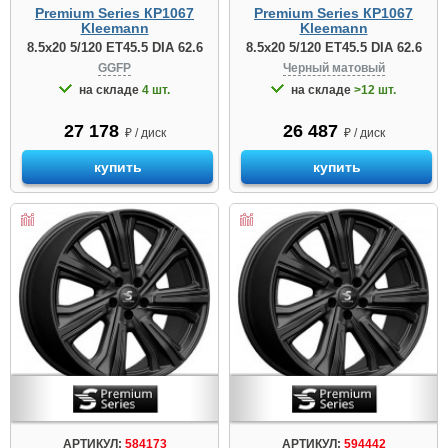
Premium Series КР1067
Premium Series КР1067
Kleemann
Kleemann
8.5x20 5/120 ET45.5 DIA 62.6
8.5x20 5/120 ET45.5 DIA 62.6
GGFP
Черный матовый
на складе
4 шт.
на складе
>12 шт.
27 178
26 487
₽ / диск
₽ / диск
купить
купить
АРТИКУЛ:
584173
АРТИКУЛ:
594442