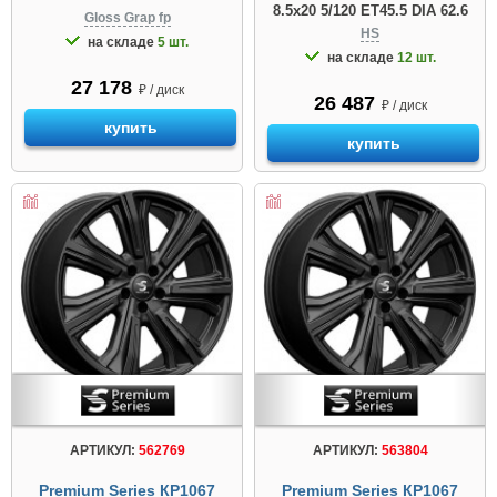
8.5x20 5/120 ET45.5 DIA 62.6
Gloss Grap fp
HS
на складе
5 шт.
на складе
12 шт.
27 178
₽ / диск
26 487
₽ / диск
купить
купить
АРТИКУЛ:
562769
АРТИКУЛ:
563804
Premium Series КР1067
Premium Series КР1067