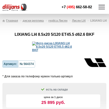
+7
(495)
662-58-82
Главная
диски реплика
replica Лисян
Лисян LI4
LIXIANG LI4 8
LIXIANG LI4 8.5x20 5/120 ET45.5 d62.6 BKF
Артикул:
№ 564374
* Для заказа по телефону нужен только артикул
есть на складе
цена за 1 диск
25 895 руб.