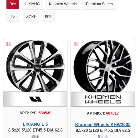
Все
LIXIANG
Khomen Wheels
Premium Series
RST
Xtrike
КиК
АРТИКУЛ:
560549
АРТИКУЛ:
607017
LIXIANG LI5
Khomen Wheels KHW2005
8.5x20 5/120 ET45.5 DIA 62.6
8.5x20 5/120 ET45.5 DIA 62.5
BKF
Black