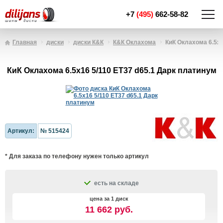
+7
(495)
662-58-82
Главная
диски
диски К&К
К&К Оклахома
КиК Оклахома 6.5x1
КиК Оклахома 6.5x16 5/110 ET37 d65.1 Дарк платинум
Артикул:
№ 515424
* Для заказа по телефону нужен только артикул
есть на складе
цена за 1 диск
11 662 руб.