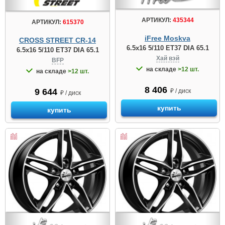
АРТИКУЛ:
435344
АРТИКУЛ:
615370
iFree Moskva
CROSS STREET CR-14
6.5x16 5/110 ET37 DIA 65.1
6.5x16 5/110 ET37 DIA 65.1
Хай вэй
BFP
на складе
>12 шт.
на складе
>12 шт.
8 406
9 644
₽ / диск
₽ / диск
купить
купить