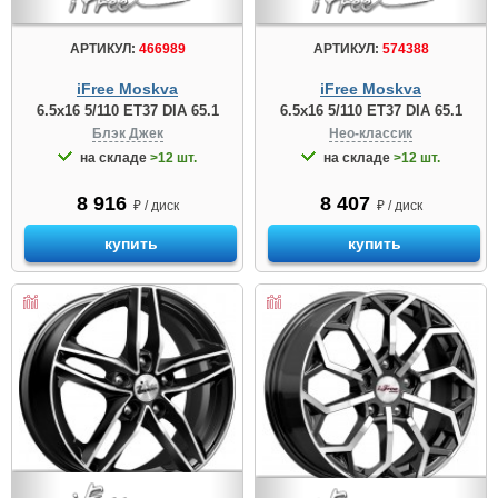
АРТИКУЛ:
466989
АРТИКУЛ:
574388
iFree Moskva
iFree Moskva
6.5x16 5/110 ET37 DIA 65.1
6.5x16 5/110 ET37 DIA 65.1
Блэк Джек
Нео-классик
на складе
>12 шт.
на складе
>12 шт.
8 916
8 407
₽ / диск
₽ / диск
купить
купить