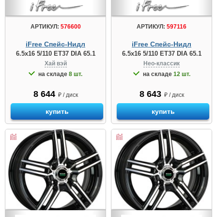
АРТИКУЛ:
576600
АРТИКУЛ:
597116
iFree Спейс-Нидл
iFree Спейс-Нидл
6.5x16 5/110 ET37 DIA 65.1
6.5x16 5/110 ET37 DIA 65.1
Хай вэй
Нео-классик
на складе
8 шт.
на складе
12 шт.
8 644
8 643
₽ / диск
₽ / диск
купить
купить