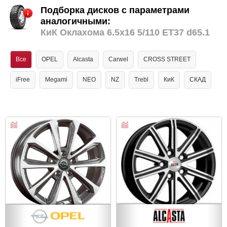
Подборка дисков с параметрами
аналогичными:
КиК Оклахома 6.5x16 5/110 ET37 d65.1
Все
OPEL
Alcasta
Carwel
CROSS STREET
iFree
Megami
NEO
NZ
Trebl
КиК
СКАД