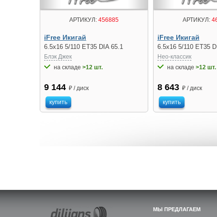
АРТИКУЛ:
456885
АРТИКУЛ:
4
iFree Икигай
iFree Икигай
6.5x16 5/110 ET35 DIA 65.1
6.5x16 5/110 ET35 D
Блэк Джек
Нео-классик
на складе
>12 шт.
на складе
>12 шт.
9 144
8 643
₽ / диск
₽ / диск
купить
купить
МЫ ПРЕДЛАГАЕМ