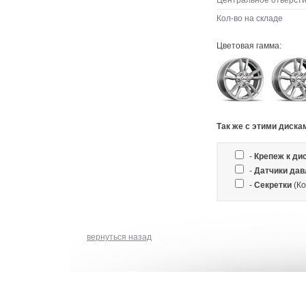
Центральное отверсти
Кол-во на складе
Цветовая гамма:
Так же c этими диска
-
Крепеж к ди
-
Датчики дав
-
Секретки
(Ко
вернуться назад