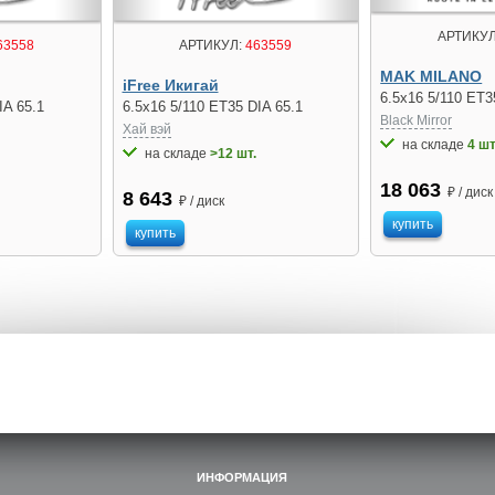
АРТИКУЛ
63558
АРТИКУЛ:
463559
MAK MILANO
iFree Икигай
6.5x16 5/110 ET3
IA 65.1
6.5x16 5/110 ET35 DIA 65.1
Black Mirror
Хай вэй
на складе
4 шт
на складе
>12 шт.
18 063
₽ / диск
8 643
₽ / диск
купить
купить
ИНФОРМАЦИЯ