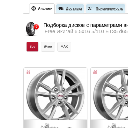
Аналоги
Доставка
Применяемость
Подборка дисков с параметрами а
iFree Икигай 6.5x16 5/110 ET35 d65
Все
iFree
MAK