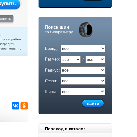
купить
авнить
Поиск шин
по типоразмеру
и
тся в коробках
повредить
Бренд:
чное покрытие
Размер:
/
Радиус:
Сезон:
Шипы:
Переход в каталог