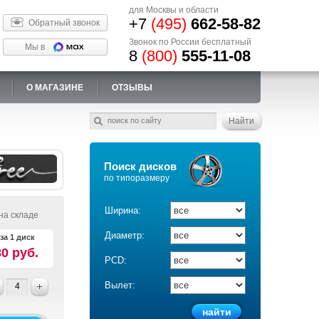
для Москвы и области
+7
(495)
662-58-82
Обратный звонок
Звонок по России бесплатный
Мы в
8
(800)
555-11-08
О МАГАЗИНЕ
ОТЗЫВЫ
Поиск дисков
по типоразмеру
Ширина:
на складе
Диаметр:
за 1 диск
80 руб.
PCD:
Вылет: