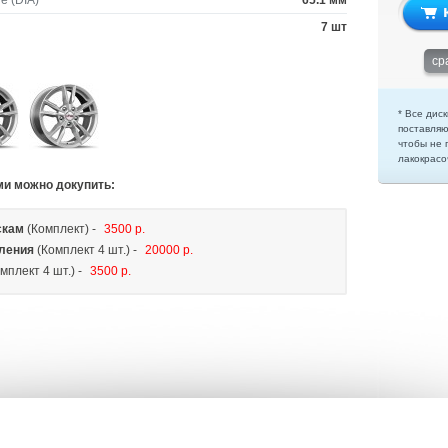
е (DIA)
65.1 мм
7 шт
ср
* Все диск
поставляю
чтобы не 
лакокрасо
ми можно докупить:
скам
(Комплект) -
3500 р.
ления
(Комплект 4 шт.) -
20000 р.
мплект 4 шт.) -
3500 р.