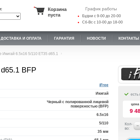
График работы
Корзина
и:
пуста
Будни с 9-00 до 20-00
Сб-Вс с 10-00 до 18-00
ДОСТАВКА И ОПЛАТА
ГАРАНТИЯ
НОВОСТИ
КОНТАКТЫ
ee Икигай 6.5x16 5/110 ET35 d65.1
5 d65.1 BFP
iFree
Икигай
есть 
Черный с полированной лицевой
цена 
поверхностью (BFP)
9 4
6.5x16
5/110
Кол-
во:
35 мм