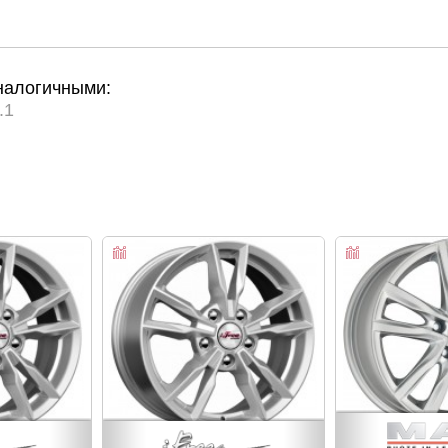
налогичными:
.1