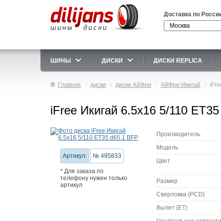
Доставка по Росси
ШИНЫ
ДИСКИ
ДИСКИ REPLICA
Главная
диски
диски АйФри
АйФри Икигай
iFr
iFree Икигай 6.5x16 5/110 ET3
Производитель
Модель
Артикул:
№ 495833
Цвет
* Для заказа по
телефону нужен только
Размер
артикул
Сверловка (PCD)
Вылет (ET)