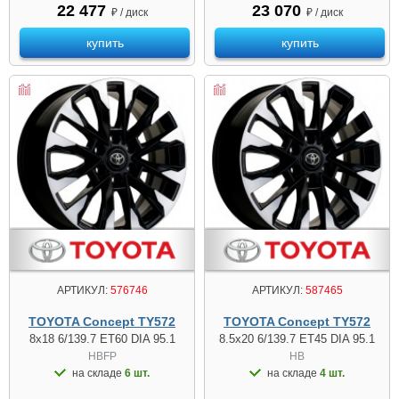
22 477
23 070
₽ / диск
₽ / диск
купить
купить
АРТИКУЛ:
576746
АРТИКУЛ:
587465
TOYOTA Concept TY572
TOYOTA Concept TY572
8x18 6/139.7 ET60 DIA 95.1
8.5x20 6/139.7 ET45 DIA 95.1
HBFP
HB
на складе
6 шт.
на складе
4 шт.