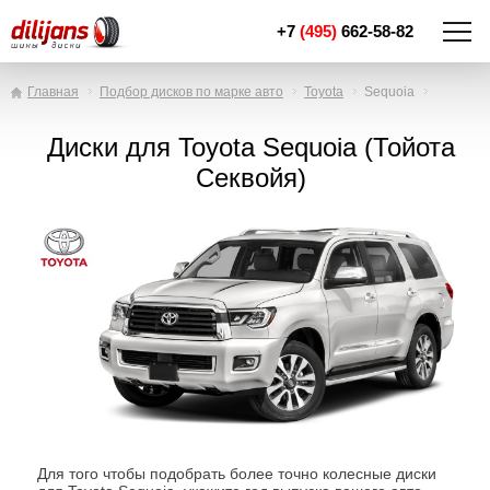
+7
(495)
662-58-82
Главная
Подбор дисков по марке авто
Toyota
Sequoia
Диски для Toyota Sequoia (Тойота
Секвойя)
Для того чтобы подобрать более точно колесные диски