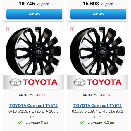
19 745
15 693
₽ / диск
₽ / диск
купить
купить
АРТИКУЛ:
495863
АРТИКУЛ:
496393
TOYOTA Concept TY572
TOYOTA Concept TY572
8x18 6/139.7 ET25 DIA 106.3
8.5x20 6/139.7 ET45 DIA 95.1
BKF
BFP
на складе
8 шт.
на складе
>12 шт.