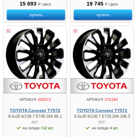
15 693
19 745
₽ / диск
₽ / диск
купить
купить
АРТИКУЛ:
502673
АРТИКУЛ:
575184
TOYOTA Concept TY572
TOYOTA Concept TY572
8.5x20 6/139.7 ET45 DIA 95.1
8.5x20 6/139.7 ET25 DIA 106.3
BKF
BFP
на складе
>12 шт.
на складе
4 шт.