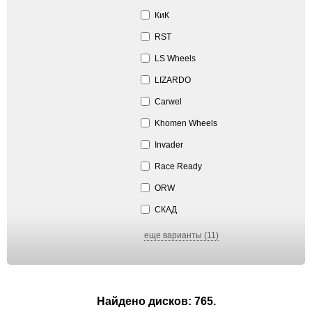
КиК
RST
LS Wheels
LIZARDO
Carwel
Khomen Wheels
Invader
Race Ready
ORW
СКАД
еще варианты (11)
Найдено дисков: 765.