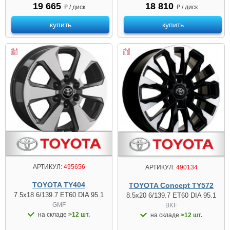
19 665
18 810
₽ / диск
₽ / диск
купить
купить
АРТИКУЛ:
495656
АРТИКУЛ:
490134
TOYOTA TY404
TOYOTA Concept TY572
7.5x18 6/139.7 ET60 DIA 95.1
8.5x20 6/139.7 ET60 DIA 95.1
GMF
BKF
на складе
>12 шт.
на складе
>12 шт.