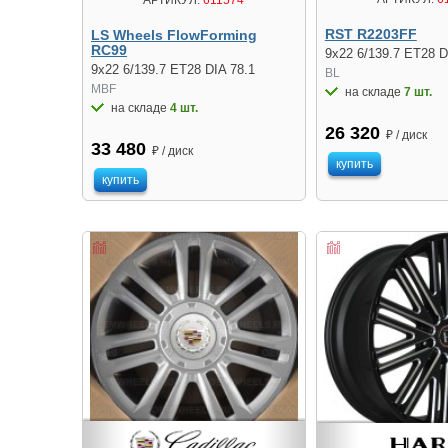
АРТИКУЛ:
611574
RST R2203FF
LS Wheels FlowForming
RC99
9x22 6/139.7 ET28 D
9x22 6/139.7 ET28 DIA 78.1
BL
MBF
на складе
7 шт.
на складе
4 шт.
26 320
₽ / диск
33 480
₽ / диск
купить
купить