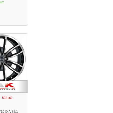
шт.
:
523162
T19 DIA 78.1