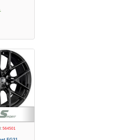
.
:
564501
get FG31