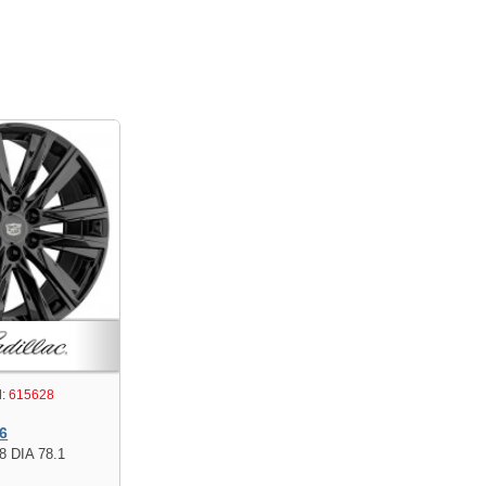
:
615628
6
8 DIA 78.1