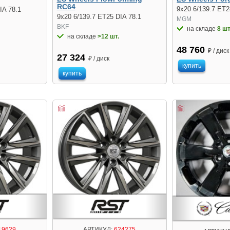
RC64
9x20 6/139.7 ET2
IA 78.1
9x20 6/139.7 ET25 DIA 78.1
MGM
BKF
на складе
8 шт
на складе
>12 шт.
48 760
₽ / диск
27 324
₽ / диск
купить
купить
19629
АРТИКУЛ:
624275