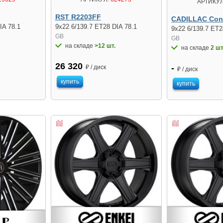
АРТИКУЛ
RST R2203FF
CADILLAC Con
IA 78.1
9x22 6/139.7 ET28 DIA 78.1
9x22 6/139.7 ET2
GB
GB
на складе
>12 шт.
на складе
2 шт
26 320
-
₽ / диск
₽ / диск
купить
купить