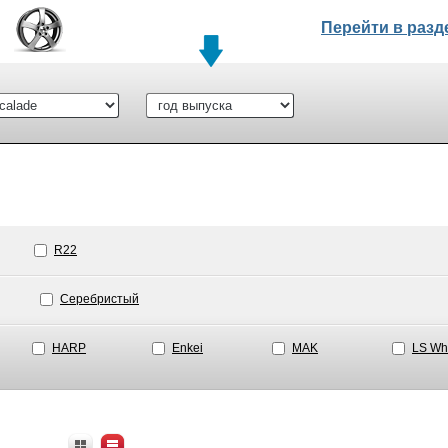
Перейти в раз
R22
Серебристый
HARP
Enkei
MAK
LS Wh