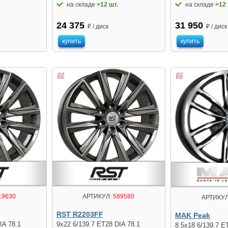
на складе
>12 шт.
на складе
>12 
24 375
31 950
₽ / диск
₽ / диск
купить
купить
19630
АРТИКУЛ:
589580
АРТИКУЛ
RST R2203FF
MAK Peak
IA 78.1
9x22 6/139.7 ET28 DIA 78.1
8.5x18 6/139.7 E