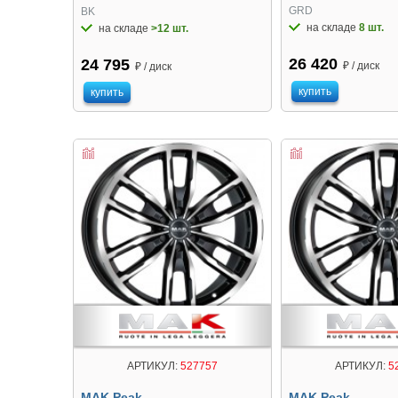
GRD
BK
на складе
8 шт.
на складе
>12 шт.
26 420
24 795
₽ / диск
₽ / диск
купить
купить
АРТИКУЛ:
527757
АРТИКУЛ:
5
MAK Peak
MAK Peak