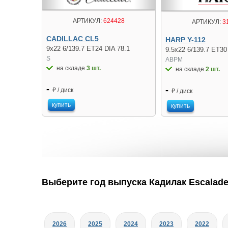
АРТИКУЛ:
624428
АРТИКУЛ:
3
CADILLAC CL5
HARP Y-112
9x22 6/139.7 ET24 DIA 78.1
9.5x22 6/139.7 ET30
S
ABPM
на складе
3 шт.
на складе
2 шт.
-
-
₽ / диск
₽ / диск
купить
купить
Выберите год выпуска Кадилак Escalad
2026
2025
2024
2023
2022