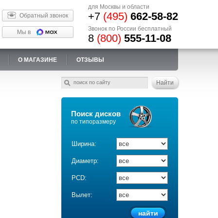
для Москвы и области
+7
(495)
662-58-82
Обратный звонок
Звонок по России бесплатный
Мы в
8
(800)
555-11-08
О МАГАЗИНЕ
ОТЗЫВЫ
Поиск дисков
по типоразмеру
Ширина:
Диаметр:
PCD:
Вылет: