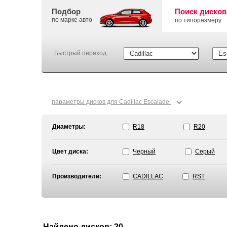
Подбор
Поиск дисков
по марке авто
по типоразмеру
Быстрый переход:
⌄
параметры дисков для Cadillac Escalade
Диаметры:
R18
R20
Цвет диска:
Черный
Серый
Производители:
CADILLAC
RST
Найдено дисков: 20.