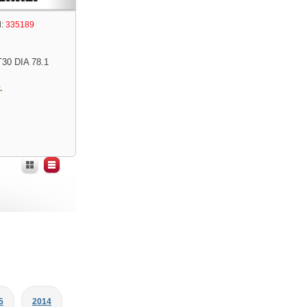
:
335189
T30 DIA 78.1
.
5
2014