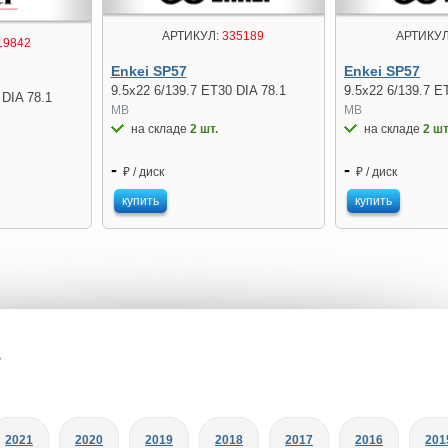
АРТИКУЛ:
335189
АРТИКУЛ
19842
Enkei SP57
Enkei SP57
9.5x22 6/139.7 ET30 DIA 78.1
9.5x22 6/139.7 E
 DIA 78.1
MB
MB
на складе
2 шт.
на складе
2 шт
-
-
₽ / диск
₽ / диск
купить
купить
e
2021
2020
2019
2018
2017
2016
201