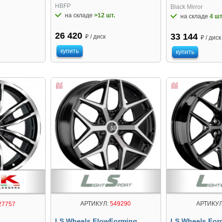
HBFP
Black Mirror
на складе
>12 шт.
на складе
4 шт
26 420
33 144
₽ / диск
₽ / диск
купить
купить
АРТИКУЛ:
549290
АРТИКУЛ
27757
LS Wheels FlowForming
LS Wheels For