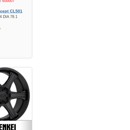
:
600007
cept CL501
4 DIA 78.1
.