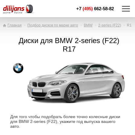
+7
(495)
662-58-82
Главная
Подбор дисков по марке авто
BMW
2-series (F22)
R17
Диски для BMW 2-series (F22)
R17
Для того чтобы подобрать более точно колесные диски
для BMW 2-series (F22), укажите год выпуска вашего
авто.