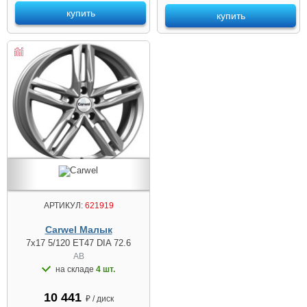
купить
купить
АРТИКУЛ:
621919
Carwel Малык
7x17 5/120 ET47 DIA 72.6
AB
на складе
4 шт.
10 441
₽ / диск