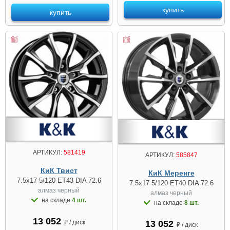
купить
купить
АРТИКУЛ:
581419
АРТИКУЛ:
585847
КиК Твист
КиК Меренге
7.5x17 5/120 ET43 DIA 72.6
7.5x17 5/120 ET40 DIA 72.6
алмаз чeрный
алмаз чeрный
на складе
4 шт.
на складе
8 шт.
13 052
₽ / диск
13 052
₽ / диск