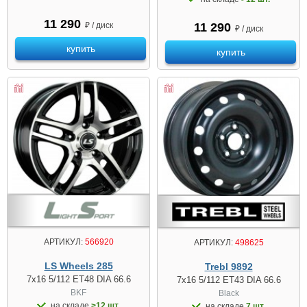
11 290
₽ / диск
11 290
₽ / диск
купить
купить
АРТИКУЛ:
566920
АРТИКУЛ:
498625
LS Wheels 285
Trebl 9892
7x16 5/112 ET48 DIA 66.6
7x16 5/112 ET43 DIA 66.6
BKF
Black
на складе
>12 шт.
на складе
7 шт.