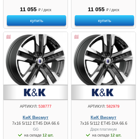
11 055
11 055
₽ / диск
₽ / диск
купить
купить
АРТИКУЛ:
538777
АРТИКУЛ:
582979
КиК Висмут
КиК Висмут
7x16 5/112 ET45 DIA 66.6
7x16 5/112 ET45 DIA 66.6
GG
Дарк платинум
на складе
12 шт.
на складе
12 шт.