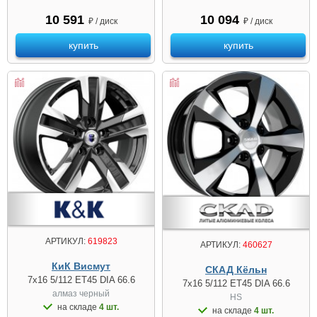
10 591
10 094
₽ / диск
₽ / диск
купить
купить
АРТИКУЛ:
619823
АРТИКУЛ:
460627
КиК Висмут
СКАД Кёльн
7x16 5/112 ET45 DIA 66.6
7x16 5/112 ET45 DIA 66.6
алмаз черный
HS
на складе
4 шт.
на складе
4 шт.