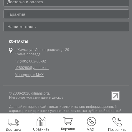
Доставка и оплата
Гарантия
Наши контакты
КОНТАКТЫ
г. Химки,
ул. Ленинградская д. 29
Схема проезда
+7 (495) 662-58-82
a280290@yandex.ru
Менеджер в MAX
© 2006-2026 dilijans.org.
Интернет-магазин шин и дисков
Данный интернет-сайт носит исключительно информационный
характер и ни при каких условиях не является публичной офертой,
определяемой положениями Статьи 437 (2) Гражданского кодекса
РФ. Обновление информации о наличии шин и дисков на сайте
Dilijans.org производится 24 часа в сутки, но не включает в себя
информацию о резервах.
Корзина
Сравнить
Доставка
MAX
Позвонить