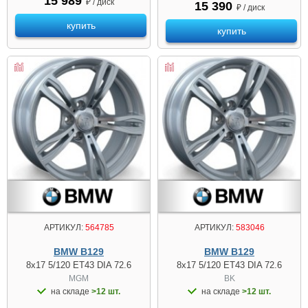
15 989
₽ / диск
15 390
₽ / диск
купить
купить
АРТИКУЛ:
564785
АРТИКУЛ:
583046
BMW B129
BMW B129
8x17 5/120 ET43 DIA 72.6
8x17 5/120 ET43 DIA 72.6
MGM
BK
на складе
>12 шт.
на складе
>12 шт.