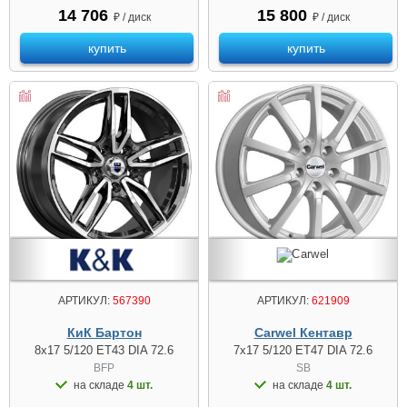
14 706
15 800
₽ / диск
₽ / диск
купить
купить
АРТИКУЛ:
567390
АРТИКУЛ:
621909
КиК Бартон
Carwel Кентавр
8x17 5/120 ET43 DIA 72.6
7x17 5/120 ET47 DIA 72.6
BFP
SB
на складе
4 шт.
на складе
4 шт.