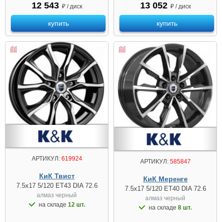
12 543
13 052
₽ / диск
₽ / диск
купить
купить
АРТИКУЛ:
619924
АРТИКУЛ:
585847
КиК Твист
КиК Меренге
7.5x17 5/120 ET43 DIA 72.6
7.5x17 5/120 ET40 DIA 72.6
алмаз черный
алмаз чeрный
на складе
12 шт.
на складе
8 шт.