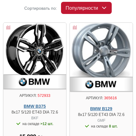
Популярности
Сортировать по:
АРТИКУЛ:
572933
АРТИКУЛ:
365616
BMW B375
BMW B129
8x17 5/120 ET43 DIA 72.6
8x17 5/120 ET43 DIA 72.6
BKF
GMF
на складе
>12 шт.
на складе
8 шт.