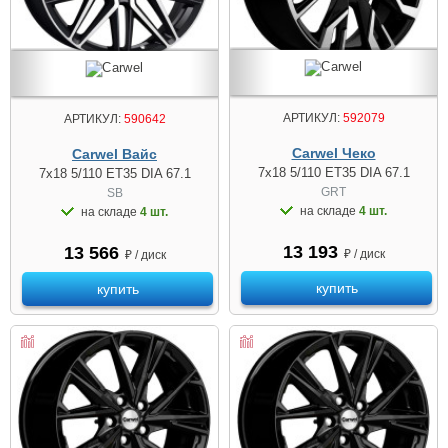
АРТИКУЛ:
592079
АРТИКУЛ:
590642
Carwel Чеко
Carwel Вайс
7x18 5/110 ET35 DIA 67.1
7x18 5/110 ET35 DIA 67.1
GRT
SB
на складе
4 шт.
на складе
4 шт.
13 193
13 566
₽ / диск
₽ / диск
купить
купить