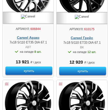
АРТИКУЛ:
606844
АРТИКУЛ:
610175
Carwel Аракс
Carwel Грейс
7x18 5/110 ET35 DIA 67.1
7x18 5/110 ET33 DIA 67.1
ABT
BK
на складе
8 шт.
на складе
12 шт.
13 921
12 920
₽ / диск
₽ / диск
купить
купить