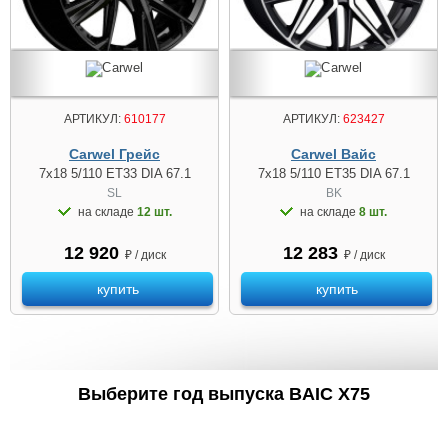
АРТИКУЛ:
610177
АРТИКУЛ:
623427
Carwel Грейс
Carwel Вайс
7x18 5/110 ET33 DIA 67.1
7x18 5/110 ET35 DIA 67.1
SL
BK
на складе
12 шт.
на складе
8 шт.
12 920
12 283
₽ / диск
₽ / диск
купить
купить
Выберите год выпуска BAIC X75