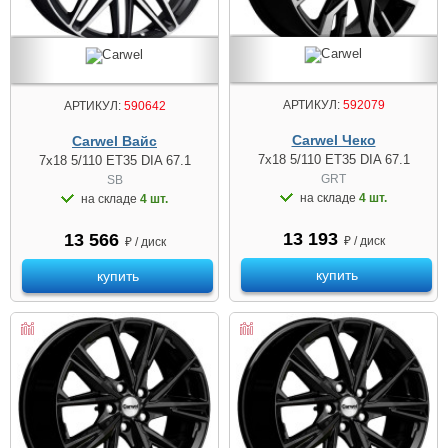
АРТИКУЛ:
592079
АРТИКУЛ:
590642
Carwel Чеко
Carwel Вайс
7x18 5/110 ET35 DIA 67.1
7x18 5/110 ET35 DIA 67.1
GRT
SB
на складе
4 шт.
на складе
4 шт.
13 193
13 566
₽ / диск
₽ / диск
купить
купить