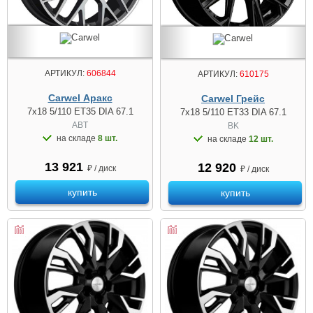
АРТИКУЛ:
606844
АРТИКУЛ:
610175
Carwel Аракс
Carwel Грейс
7x18 5/110 ET35 DIA 67.1
7x18 5/110 ET33 DIA 67.1
ABT
BK
на складе
8 шт.
на складе
12 шт.
13 921
12 920
₽ / диск
₽ / диск
купить
купить