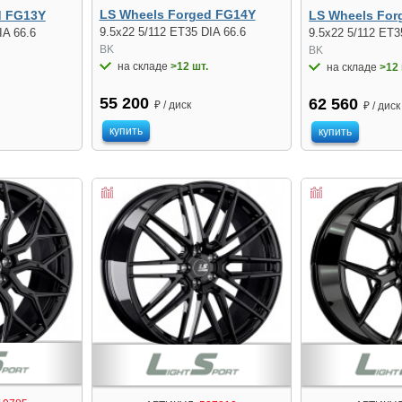
LS Wheels Forged FG14Y
d FG13Y
LS Wheels For
9.5x22 5/112 ET35 DIA 66.6
IA 66.6
9.5x22 5/112 ET3
BK
BK
на складе
>12 шт.
на складе
>12 
55 200
62 560
₽ / диск
₽ / диск
купить
купить