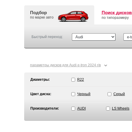
Подбор
Поиск дисков
по марке авто
по типоразмеру
Быстрый переход:
⌄
параметры дисков для Audi e-tron 2024 г/в
Диаметры:
R22
Цвет диска:
Черный
Серый
Производители:
AUDI
LS Wheels