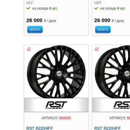
BKF
MBF
на складе
8 шт.
на складе
8 шт.
26 000
26 000
₽ / диск
₽ / диск
купить
купить
АРТИКУЛ:
589585
АРТИКУЛ:
5
RST R2204FF
RST R2204FF