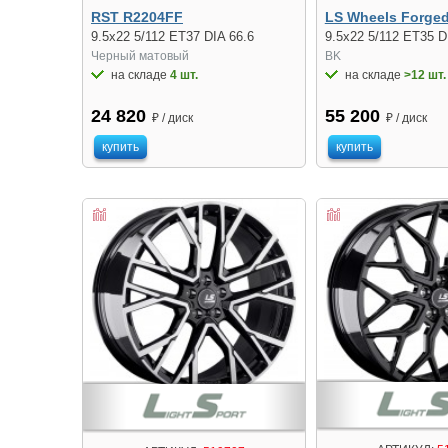
RST R2204FF
LS Wheels Forge
9.5x22 5/112 ET37 DIA 66.6
9.5x22 5/112 ET35 D
Черный матовый
BK
на складе
4 шт.
на складе
>12 шт.
24 820
55 200
₽ / диск
₽ / диск
купить
купить