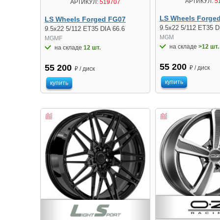
АРТИКУЛ:
5
АРТИКУЛ:
519707
LS Wheels Forge
LS Wheels Forged FG07
9.5x22 5/112 ET35 D
9.5x22 5/112 ET35 DIA 66.6
MGM
MGMF
на складе
>12 шт.
на складе
12 шт.
55 200
55 200
₽ / диск
₽ / диск
купить
купить