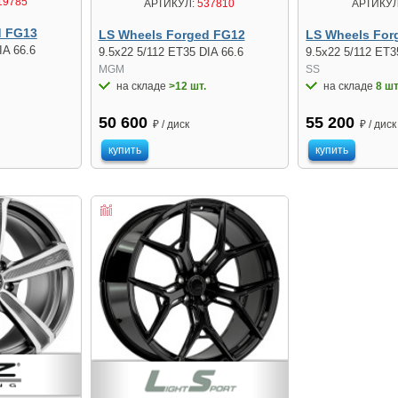
19785
АРТИКУЛ:
537810
АРТИКУЛ
d FG13
LS Wheels Forged FG12
LS Wheels For
IA 66.6
9.5x22 5/112 ET35 DIA 66.6
9.5x22 5/112 ET3
MGM
SS
на складе
>12 шт.
на складе
8 шт
50 600
55 200
₽ / диск
₽ / диск
купить
купить