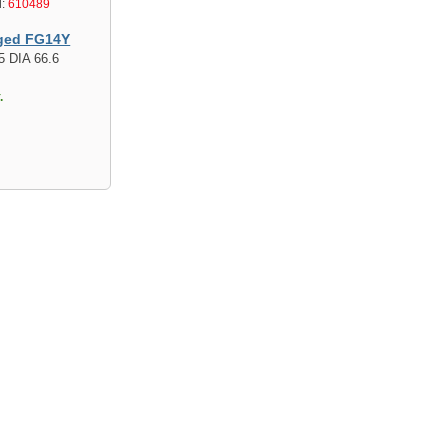
:
610489
ged FG14Y
5 DIA 66.6
.