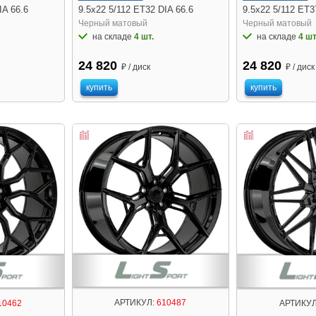
IA 66.6
9.5x22 5/112 ET32 DIA 66.6
9.5x22 5/112 ET3
Черный матовый
Черный матовый
на складе
4 шт.
на складе
4 шт
24 820
24 820
₽ / диск
₽ / диск
купить
купить
АРТИКУЛ:
610487
10462
АРТИКУЛ