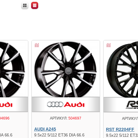
04696
АРТИКУЛ:
504697
АРТИКУЛ
AUDI A245
RST R2204FF
IA 66.6
9.5x22 5/112 ET36 DIA 66.6
9.5x22 5/112 ET3