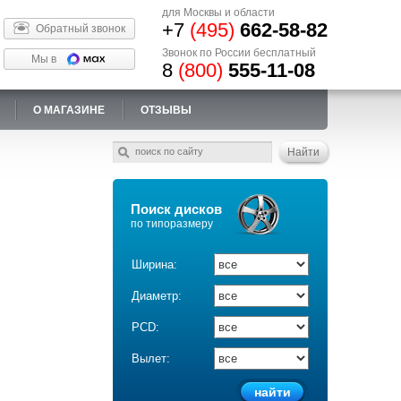
для Москвы и области
+7
(495)
662-58-82
Обратный звонок
Звонок по России бесплатный
Мы в
8
(800)
555-11-08
О МАГАЗИНЕ
ОТЗЫВЫ
Поиск дисков
по типоразмеру
Ширина:
Диаметр:
PCD:
Вылет: