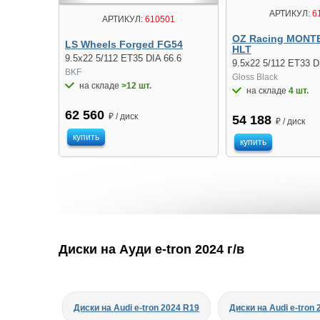
АРТИКУЛ:
6
АРТИКУЛ:
610501
OZ Racing MON
LS Wheels Forged FG54
HLT
9.5x22 5/112 ET35 DIA 66.6
9.5x22 5/112 ET33 D
BKF
Gloss Black
на складе
>12 шт.
на складе
4 шт.
62 560
₽ / диск
54 188
₽ / диск
купить
купить
Диски на Ауди e-tron 2024 г/в
Диски на Audi e-tron 2024 R19
Диски на Audi e-tron