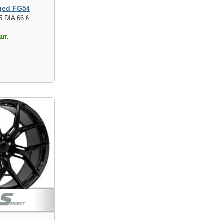
ged FG54
5 DIA 66.6
шт.