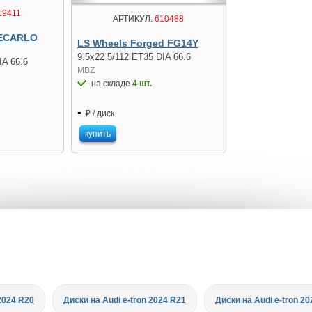
19411
АРТИКУЛ:
610488
TECARLO
LS Wheels Forged FG14Y
9.5x22 5/112 ET35 DIA 66.6
IA 66.6
MBZ
на складе
4 шт.
-
₽ / диск
купить
 2024 R20
Диски на Audi e-tron 2024 R21
Диски на Audi e-tron 2