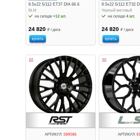
9.5x22 5/112 ET37 DIA 66.6
9.5x22 5/112 ET32 D
BLM
Черный матовый
на складе
>12 шт.
на складе
4 шт.
24 820
24 820
₽ / диск
₽ / диск
купить
купить
АРТИКУЛ:
589586
АРТИКУЛ:
6