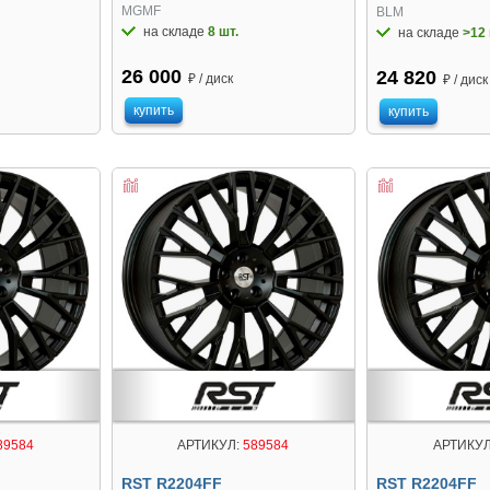
MGMF
BLM
на складе
8 шт.
на складе
>12 
26 000
24 820
₽ / диск
₽ / диск
купить
купить
89584
АРТИКУЛ:
589584
АРТИКУЛ
RST R2204FF
RST R2204FF