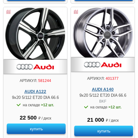
АРТИКУЛ:
401377
АРТИКУЛ:
581244
AUDI A140
AUDI A122
9x20 5/112 ET20 DIA 66.6
9x20 5/112 ET20 DIA 66.6
BKF
на складе
>12 шт.
на складе
>12 шт.
22 500
₽ / диск
21 000
₽ / диск
купить
купить