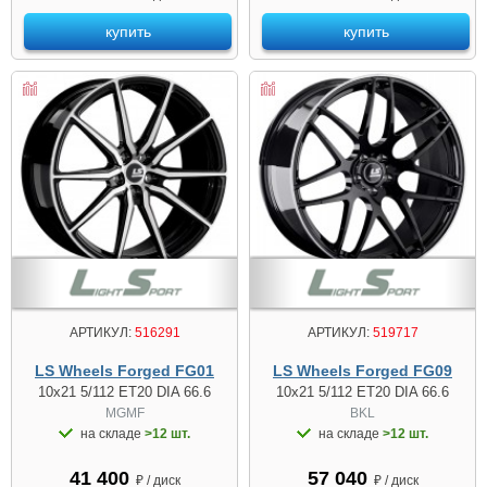
купить
купить
АРТИКУЛ:
516291
АРТИКУЛ:
519717
LS Wheels Forged FG01
LS Wheels Forged FG09
10x21 5/112 ET20 DIA 66.6
10x21 5/112 ET20 DIA 66.6
MGMF
BKL
на складе
>12 шт.
на складе
>12 шт.
41 400
57 040
₽ / диск
₽ / диск