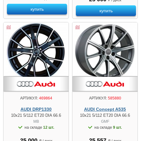
₽ / диск
купить
купить
АРТИКУЛ:
469864
АРТИКУЛ:
585880
AUDI DRP1330
AUDI Concept A535
10x21 5/112 ET20 DIA 66.6
10x21 5/112 ET20 DIA 66.6
MB
GMF
на складе
12 шт.
на складе
9 шт.
25 000
25 557