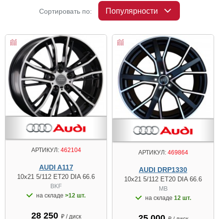
Популярности
Сортировать по:
АРТИКУЛ:
462104
АРТИКУЛ:
469864
AUDI A117
AUDI DRP1330
10x21 5/112 ET20 DIA 66.6
10x21 5/112 ET20 DIA 66.6
BKF
MB
на складе
>12 шт.
на складе
12 шт.
28 250
₽ / диск
25 000