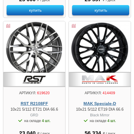
₽ / диск
₽ / диск
купить
купить
АРТИКУЛ:
414409
АРТИКУЛ:
619620
MAK Speciale-D
RST R2108FF
10x21 5/112 ET19 DIA 66.6
10x21 5/112 ET21 DIA 66.6
Black Mirror
GRD
на складе
4 шт.
на складе
4 шт.
56 334
23 040
₽ / диск
₽ / диск