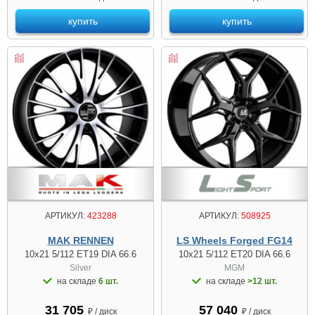
купить
купить
АРТИКУЛ:
423288
АРТИКУЛ:
508925
MAK RENNEN
LS Wheels Forged FG14
10x21 5/112 ET19 DIA 66.6
10x21 5/112 ET20 DIA 66.6
Silver
MGM
на складе
6 шт.
на складе
>12 шт.
31 705
57 040
₽ / диск
₽ / диск