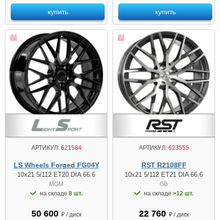
купить
купить
АРТИКУЛ:
621584
АРТИКУЛ:
623555
LS Wheels Forged FG04Y
RST R2108FF
10x21 5/112 ET20 DIA 66.6
10x21 5/112 ET21 DIA 66.6
MGM
GB
на складе
8 шт.
на складе
>12 шт.
50 600
22 760
₽ / диск
₽ / диск