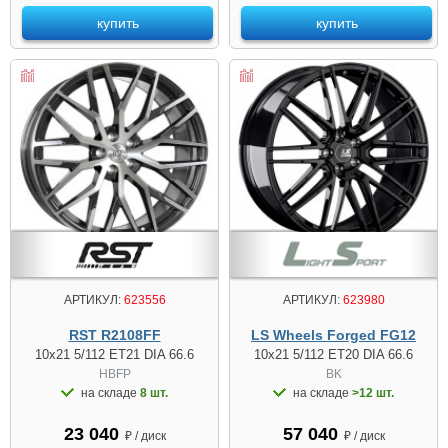
купить
купить
АРТИКУЛ:
623556
АРТИКУЛ:
623980
RST R2108FF
LS Wheels Forged FG12
10x21 5/112 ET21 DIA 66.6
10x21 5/112 ET20 DIA 66.6
HBFP
BK
на складе
8 шт.
на складе
>12 шт.
23 040
57 040
₽ / диск
₽ / диск