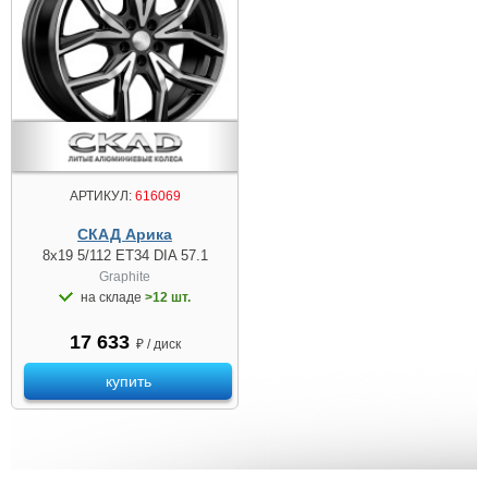
АРТИКУЛ:
616069
СКАД Арика
8x19 5/112 ET34 DIA 57.1
Graphite
на складе
>12 шт.
17 633
₽ / диск
купить