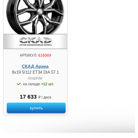
АРТИКУЛ:
616069
СКАД Арика
8x19 5/112 ET34 DIA 57.1
Graphite
на складе
>12 шт.
17 633
₽ / диск
купить