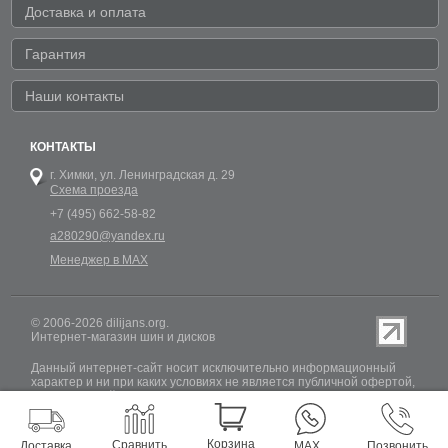
Доставка и оплата
Гарантия
Наши контакты
КОНТАКТЫ
г. Химки,
ул. Ленинградская д. 29
Схема проезда
+7 (495) 662-58-82
a280290@yandex.ru
Менеджер в MAX
© 2006-2026 dilijans.org.
Интернет-магазин шин и дисков
Данный интернет-сайт носит исключительно информационный
характер и ни при каких условиях не является публичной офертой,
определяемой положениями Статьи 437 (2) Гражданского кодекса
РФ. Обновление информации о наличии шин и дисков на сайте
Dilijans.org производится 24 часа в сутки, но не включает в себя
информацию о резервах.
Корзина
Сравнить
Доставка
MAX
Позвонить